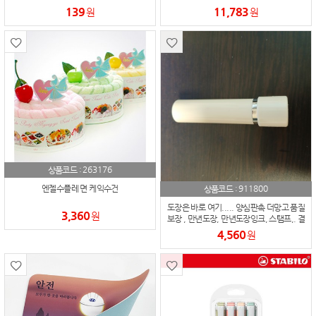
트 추천 설명
139
11,783
원
원
263176
상품코드 :
911800
엔젤수플레 면 케익수건
상품코드 :
도장은 바로 여기..... 양심판촉 더망고 품질
3,360
원
보장 , 만년도장, 만년도장잉크, 스탬프,. 결
제도장, 학교졸업기념 도장
4,560
원