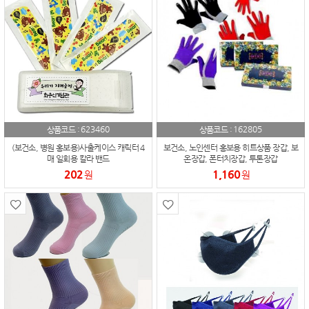
623460
162805
상품코드 :
상품코드 :
(보건소, 병원 홍보용)사출케이스 캐릭터 4
보건소, 노인센터 홍보용 히트상품 장갑, 보
매 일회용 칼라 밴드
온장갑, 폰터치장갑, 투톤장갑
202
1,160
원
원