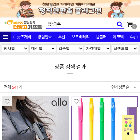
0
굿즈제작
양심판촉
우산
보조배터리
텀블러
에코백
수건/
상품 검색 결과
전체
541
개
인기상품순