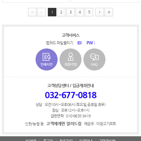
1
2
3
4
5
고객서비스
ID:
PW :
웹하드 파일올리기
고객상담센터 / 입금계좌안내
032-677-0818
상담 : 오전10시~오후06시 (토요일,공휴일 휴무)
점심 : 오후12시~오후1시
급한연락 : 010-8635-3419
고객에게만 알려드림
신한/농협 등
예금주 : 더망고기프트