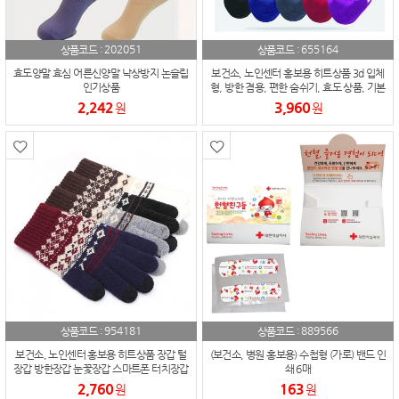
202051
655164
상품코드 :
상품코드 :
효도양말 효심 어른신양말 낙상방지 논슬립
보건소, 노인센터 홍보용 히트상품 3d 입체
인기상품
형, 방한 겸용, 편한 숨쉬기, 효도 상품, 기본
형
2,242
3,960
원
원
954181
889566
상품코드 :
상품코드 :
보건소, 노인센터 홍보용 히트상품 장갑 털
(보건소, 병원 홍보용) 수첩형 (가로) 밴드 인
장갑 방한장갑 눈꽃장갑 스마트폰 터치장갑
쇄 6매
2,760
163
원
원