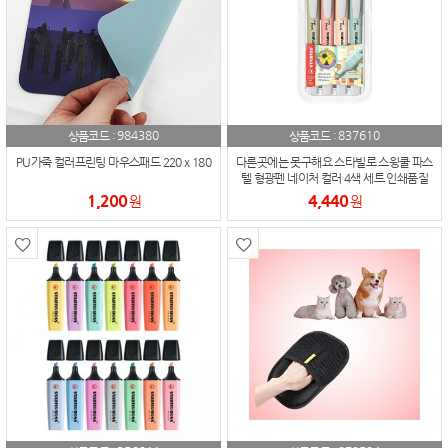
984380
837610
상품코드 :
상품코드 :
PU가죽 컬러프린팅 마우스패드 220 x 180
다른곳에는 못구해요 스타빌로 스윙쿨 파스
텔 형광펜 네이처 컬러 4색 세트 인쇄품질
최우수, 형광펜이 이렇게 이뻐
1,200
4,440
원
원