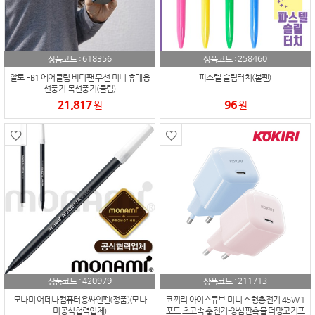
618356
258460
상품코드 :
상품코드 :
알로 FB1 에어클립 바디팬 무선 미니 휴대용
파스텔 슬림터치(볼펜)
선풍기 목선풍기(클립)
21,817
96
원
원
420979
211713
상품코드 :
상품코드 :
모나미 어데나컴퓨터용싸인펜(정품)(모나
코끼리 아이스큐브 미니 소형충전기 45W 1
미공식협력업체)
포트 초고속 충전기-양심판촉물 더망고기프