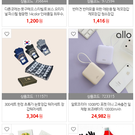
356644
972594
상품코드 :
상품코드 :
다른곳에는 못구해요 스타빌로 보스 오리지
반려견 반려묘을 위한 애완용 털 제모장갑
널 파스텔 형광펜 14color 인쇄품질 최우수,
제모장갑 청소장갑
형광펜이 이렇게 이뻐
1,200
1,416
원
원
111571
723315
상품코드 :
상품코드 :
300세트 한정 초특가 눈꽃장갑 워머세트 장
알로코리아 1008PD 포켓 미니 고속충전 일
갑워머세트
체형 보조배터리 10000mAh
3,304
24,982
원
원