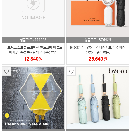
554528
376429
상품코드 :
상품코드 :
아트릭스 스트롱 프로텍션 핸드크림,아놀드
BOR 017 우양산 우산애착세트 (우산애착
파마 3단수동폰지칼라보다 우산세트
선풍기+골드버튼)
12,840
26,640
원
원