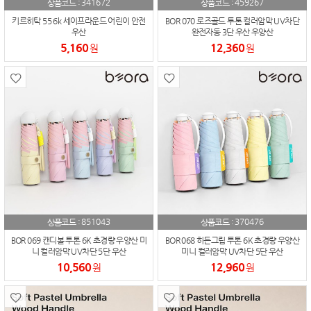
341672
459267
상품코드 :
상품코드 :
키르히탁 55 6k 세이프라운드 어린이 안전
BOR 070 로즈골드 투톤 컬러암막 UV차단
우산
완전자동 3단 우산 우양산
5,160
12,360
원
원
851043
370476
상품코드 :
상품코드 :
BOR 069 캔디볼 투톤 6K 초경량 우양산 미
BOR 068 히든그립 투톤 6K 초경량 우양산
니 컬러암막 UV차단 5단 우산
미니 컬러암막 UV차단 5단 우산
10,560
12,960
원
원