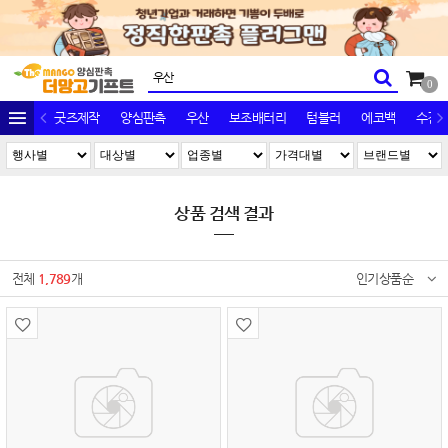
0
굿즈제작
양심판촉
우산
보조배터리
텀블러
에코백
수건/
상품 검색 결과
전체
1,789
개
인기상품순