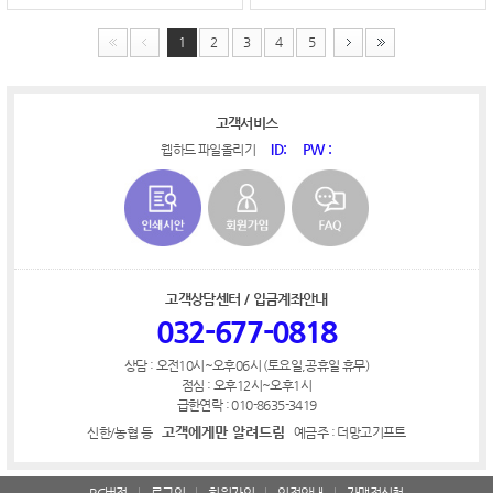
1
2
3
4
5
고객서비스
ID:
PW :
웹하드 파일올리기
고객상담센터 / 입금계좌안내
032-677-0818
상담 : 오전10시~오후06시 (토요일,공휴일 휴무)
점심 : 오후12시~오후1시
급한연락 : 010-8635-3419
고객에게만 알려드림
신한/농협 등
예금주 : 더망고기프트