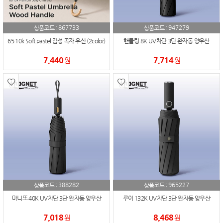
867733
947279
상품코드 :
상품코드 :
65 10k Soft pastel 감성 곡자 우산 (2color)
핸들링 8K UV차단 3단 완자동 양우산
7,440
7,714
원
원
388282
965227
상품코드 :
상품코드 :
마니또 40K UV차단 3단 완자동 양우산
루이 132K UV차단 3단 완자동 양우산
7,018
8,468
원
원