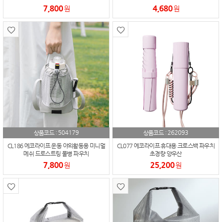
7,800
4,680
원
원
504179
262093
상품코드 :
상품코드 :
CL186 에코라이프 운동 야외활동용 미니멀
CL077 에코라이프 휴대용 크로스백 파우치
메쉬 드로스트링 물병 파우치
초경량 양우산
7,800
25,200
원
원