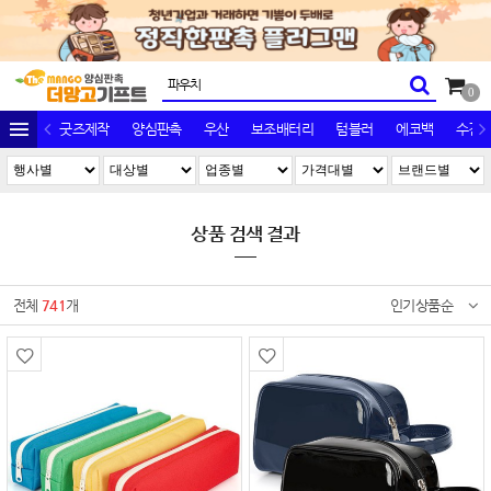
0
굿즈제작
양심판촉
우산
보조배터리
텀블러
에코백
수건/
상품 검색 결과
전체
741
개
인기상품순