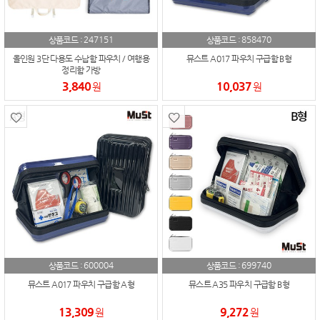
247151
858470
상품코드 :
상품코드 :
올인원 3단 다용도 수납함 파우치 / 여행용
뮤스트 A017 파우치 구급함 B형
정리함 가방
3,840
10,037
원
원
600004
699740
상품코드 :
상품코드 :
뮤스트 A017 파우치 구급함 A형
뮤스트 A35 파우치 구급함 B형
13,309
9,272
원
원