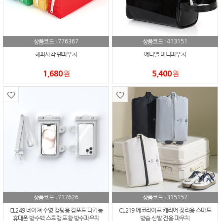
776367
413151
상품코드 :
상품코드 :
해피사각 펜파우치
에나멜 미니파우치
1,680
5,400
원
원
717626
315157
상품코드 :
상품코드 :
CL249 네이쳐 수영 캠핑용 컴포트 다기능
CL219 에코라이프 캐리어 정리용 스마트
휴대폰 방수백 스트랩 포함 방수파우치
방습 신발 전용 파우치