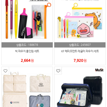
188678
245607
상품코드 :
상품코드 :
빅 파우치 올인원 세트
KF 해피모먼트 레귤러 파우치 세트
2,664
7,920
원
원