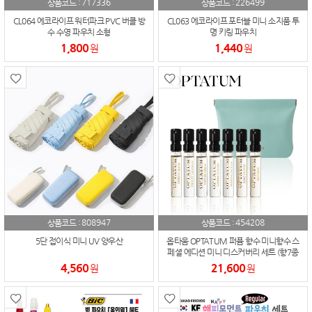
717336
226499
상품코드 :
상품코드 :
CL064 에코라이프 워터파크 PVC 버클 방
CL063 에코라이프 포터블 미니 소지품 투
수 수영 파우치 소형
명 키링 파우치
1,800
1,440
원
원
808947
454208
상품코드 :
상품코드 :
5단 접이식 미니 UV 양우산
옵타움 OPTATUM 퍼퓸 향수 미니향수 스
페셜 에디션 미니 디스커버리 세트 (향7종
+파우치증정)
4,560
21,600
원
원