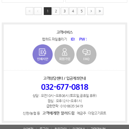
1
2
3
4
5
고객서비스
ID:
PW :
웹하드 파일올리기
고객상담센터 / 입금계좌안내
032-677-0818
상담 : 오전10시~오후06시 (토요일,공휴일 휴무)
점심 : 오후12시~오후1시
급한연락 : 010-8635-3419
고객에게만 알려드림
신한/농협 등
예금주 : 더망고기프트