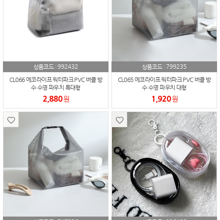
992432
799235
상품코드 :
상품코드 :
CL066 에코라이프 워터파크 PVC 버클 방
CL065 에코라이프 워터파크 PVC 버클 방
수 수영 파우치 특대형
수 수영 파우치 대형
2,880
1,920
원
원