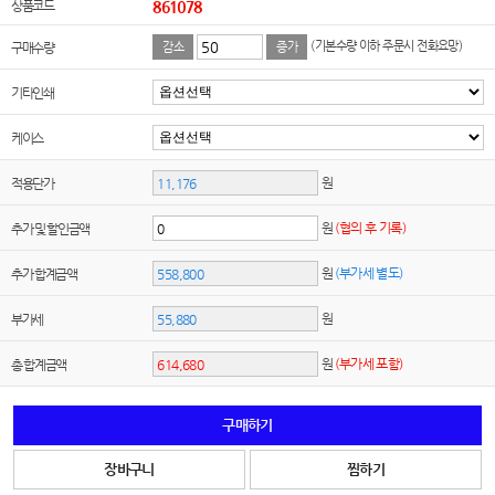
상품코드
861078
(기본수량 이하 주문시 전화요망)
구매수량
감소
증가
기타인쇄
케이스
원
적용단가
원
(협의 후 기록)
추가 및 할인금액
원
(부가세 별도)
추가 합계금액
원
부가세
원
(부가세 포함)
총 합계금액
구매하기
장바구니
찜하기