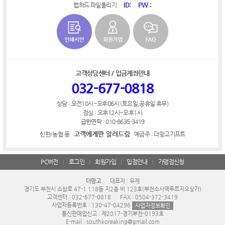
ID:
PW :
웹하드 파일올리기
고객상담센터 / 입금계좌안내
032-677-0818
상담 : 오전10시~오후06시 (토요일,공휴일 휴무)
점심 : 오후12시~오후1시
급한연락 : 010-8635-3419
고객에게만 알려드림
신한/농협 등
예금주 : 더망고기프트
PC버전
로그인
회원가입
입점안내
가맹점신청
더망고
대표자 : 유제
경기도 부천시 소삼로 47-1 118동 지2층 비 123호(부천소사역푸르지오상가)
고객센터 : 032-677-0818
FAX : 0504-372-3419
사업자등록번호 : 130-47-04296
사업자정보확인
통신판매업신고 : 제2017-경기부천-0193호
E-mail : southkoreaking@gmail.com