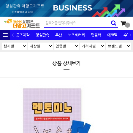
0
굿즈제작
양심판촉
우산
보조배터리
텀블러
에코백
수건/
상품 상세보기