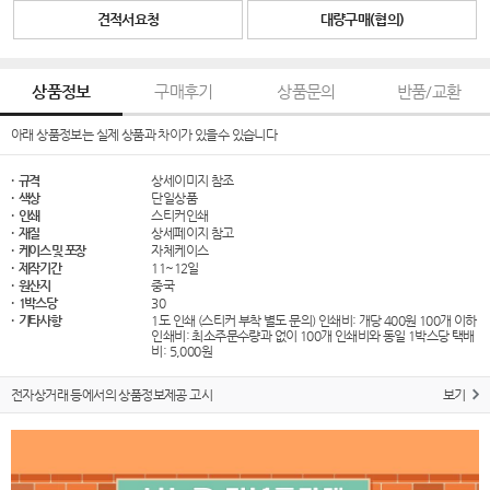
견적서요청
대량구매(협의)
상품정보
구매후기
상품문의
반품/교환
아래 상품정보는 실제 상품과 차이가 있을수 있습니다
· 규격
상세이미지 참조
· 색상
단일상품
· 인쇄
스티커인쇄
· 재질
상세페이지 참고
· 케이스 및 포장
자체케이스
· 제작기간
11~12일
· 원산지
중국
· 1박스당
30
· 기타사항
1도 인쇄 (스티커 부착 별도 문의) 인쇄비: 개당 400원 100개 이하
인쇄비: 최소주문수량과 없이 100개 인쇄비와 동일 1박스당 택배
비: 5,000원
전자상거래 등에서의 상품정보제공 고시
보기