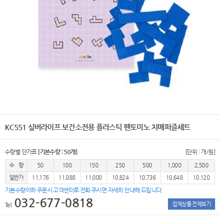
KC551 실버라이프 보건소전용 플라스틱 펜토미노 치매퍼즐세트
수량별 단가표
[기본수량 : 50개]
[단위 : 개/원]
수 량
50
100
150
250
500
1,000
2,500
일반가
11,176
11,088
11,000
10,824
10,736
10,648
10,120
기본수량이하 주문시 고객센터로 전화 주시면 자세히 안내해 드립니다.
032-677-0818
업체상품 전체보기
Tel.