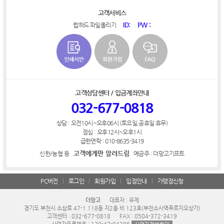
고객서비스
ID:
PW :
웹하드 파일올리기
고객상담센터 / 입금계좌안내
032-677-0818
상담 : 오전10시~오후06시 (토요일,공휴일 휴무)
점심 : 오후12시~오후1시
급한연락 : 010-8635-3419
고객에게만 알려드림
신한/농협 등
예금주 : 더망고기프트
PC버전
로그인
회원가입
입점안내
가맹점신청
더망고
대표자 : 유제
경기도 부천시 소삼로 47-1 118동 지2층 비 123호(부천소사역푸르지오상가)
고객센터 : 032-677-0818
FAX : 0504-372-3419