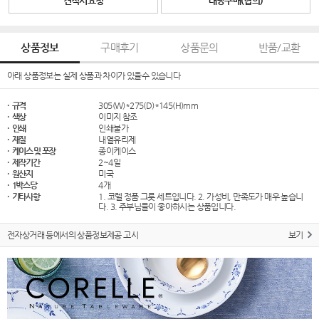
견적서요청
대량구매(협의)
상품정보
구매후기
상품문의
반품/교환
아래 상품정보는 실제 상품과 차이가 있을수 있습니다
· 규격
305(W)*275(D)*145(H)mm
· 색상
이미지 참조
· 인쇄
인쇄불가
· 재질
내열유리제
· 케이스 및 포장
종이케이스
· 제작기간
2~4일
· 원산지
미국
· 1박스당
4개
· 기타사항
1. 코렐 정품 그릇 세트입니다. 2. 가성비, 만족도가 매우 높습니
다. 3. 주부님들이 좋아하시는 상품입니다.
전자상거래 등에서의 상품정보제공 고시
보기