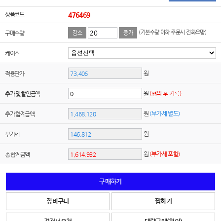
상품코드
476469
(기본수량 이하 주문시 전화요망)
구매수량
감소
증가
케이스
원
적용단가
원
(협의 후 기록)
추가 및 할인금액
원
(부가세 별도)
추가 합계금액
원
부가세
원
(부가세 포함)
총 합계금액
구매하기
장바구니
찜하기