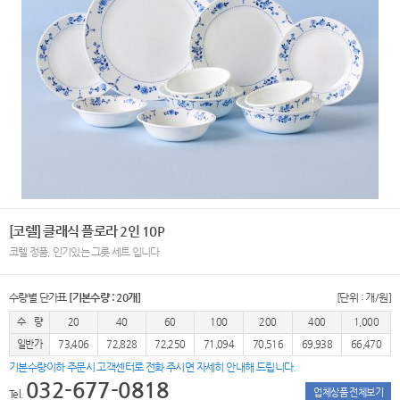
[코렐] 클래식 플로라 2인 10P
코렐 정품, 인기있는 그릇 세트 입니다
수량별 단가표
[기본수량 : 20개]
[단위 : 개/원]
수 량
20
40
60
100
200
400
1,000
일반가
73,406
72,828
72,250
71,094
70,516
69,938
66,470
기본수량이하 주문시 고객센터로 전화 주시면 자세히 안내해 드립니다.
032-677-0818
업체상품 전체보기
Tel.