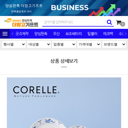
0
굿즈제작
양심판촉
우산
보조배터리
텀블러
에코백
수건/
상품 상세보기