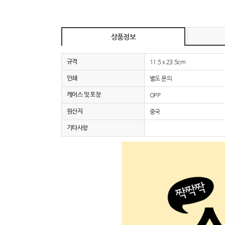
상품정보
규격
11.5 x 23.5cm
인쇄
별도 문의
케이스 및 포장
OPP
원산지
중국
기타사항