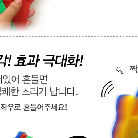
텀블러
8
파우치
9
AP-100125
10
usb
11
보조배터리
12
송월타올
13
에코백
14
AP-100025
15
쿠션
16
AP-100050
17