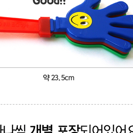
AP-100150
28
AP-100084
29
AP-100106
30