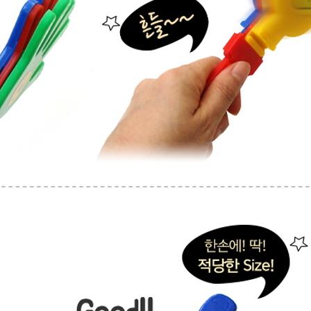
노트
18
스테들러
19
구급
20
물티슈
21
티슈
22
손톱
23
손톱깍이
24
AP-100071
25
보냉
26
AP-100052
27