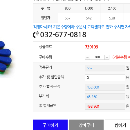
여행
7
수 량
800
1,600
2,400
텀블러
8
일반가
567
542
538
걱정마세요! 기본수량이하 주문시 고객센터로 전화 주시면 자
파우치
9
032-677-0818
AP-100125
10
상품코드
739103
usb
11
구매수량
(기본수량 
감
증
보조배터리
12
적용단가
원
추가 및 할인금액
송월타올
13
소
가
추가 합계금액
에코백
14
부가세
원
AP-100025
15
총 합계금액
쿠션
16
구매하기
장바구니
찜하기
AP-100050
17