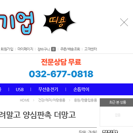
회원가입
마이페이지
주문/배송조회
고객센터
장바구니
0
올
USB
무선충전기
손톱깍이
건강/레저/차량용품
응원/팬클럽용품
HOME
최근 본 상품
고려말고 양심판촉 더망고
없음
[단위 : 개/원]