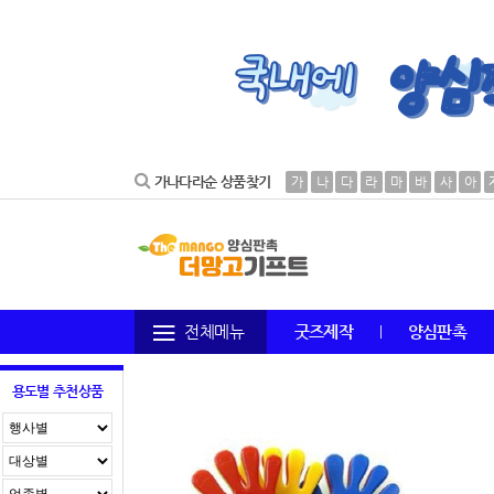
가나다라순 상품찾기
가
나
다
라
마
바
사
아
전체메뉴
굿즈제작
양심판촉
용도별 추천상품