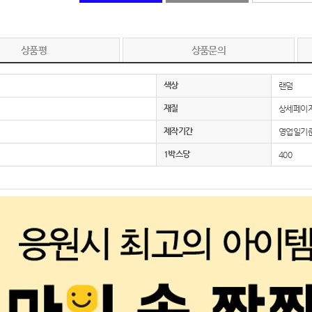
노트
18
상품평
상품문의
스테들러
19
색상
랜덤
구급
20
재질
상세페이지
물티슈
21
제작기간
영업일기준
티슈
22
1박스당
400
손톱
23
손톱깍이
24
AP-100071
25
보냉
26
AP-100052
27