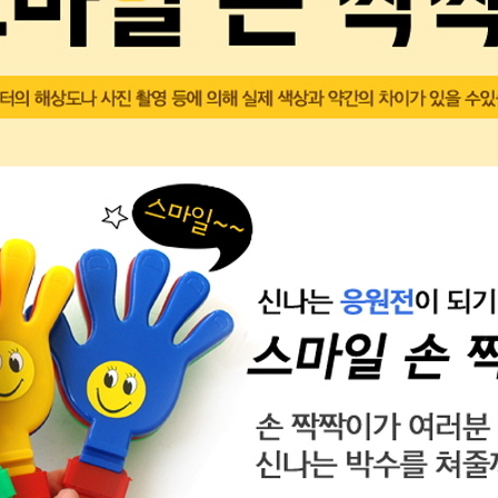
AP-100150
28
AP-100084
29
AP-100106
30
우산
1
AP-100062
2
타올
3
수건
4
볼펜
5
양심판촉
6
여행
7