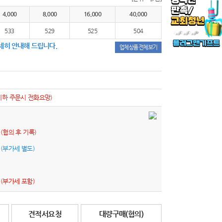
4,000
8,000
16,000
40,000
533
529
525
504
세히 안내해 드립니다.
업체상품 전체보기
이하 주문시 전화요망)
원
(협의 후 기록)
원
(부가세 별도)
원
(부가세 포함)
견적서요청
대량구매(협의)