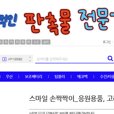
AP-100106
30
자
차
카
타
파
하
A-Z
숫자
로그인
우산
1
AP-100062
2
타올
3
우산
보조배터리
텀블러
에코백
수건/타
수건
4
볼펜
5
스마일 손짝짝이_응원용품, 
양심판촉
6
수량별 단가표
[기본수량 : 800개] 부터 구매 가능합니다.