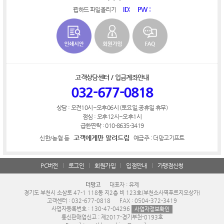
ID:
PW :
웹하드 파일올리기
고객상담센터 / 입금계좌안내
032-677-0818
상담 : 오전10시~오후06시 (토요일,공휴일 휴무)
점심 : 오후12시~오후1시
급한연락 : 010-8635-3419
고객에게만 알려드림
신한/농협 등
예금주 : 더망고기프트
PC버전
로그인
회원가입
입점안내
가맹점신청
더망고
대표자 : 유제
경기도 부천시 소삼로 47-1 118동 지2층 비 123호(부천소사역푸르지오상가)
고객센터 : 032-677-0818
FAX : 0504-372-3419
사업자등록번호 : 130-47-04296
사업자정보확인
통신판매업신고 : 제2017-경기부천-0193호