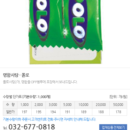
명함사탕 - 폴로
폴로사탕2개, 명함을 OPP봉투에 포장해서 보내드립니다.
수량별 단가표
[기본수량 : 1,000개]
[단위 : 개/원]
수 량
1,000
2,000
3,000
5,000
10,000
20,000
50,000
일반가
197
195
194
191
189
188
178
기본수량이하 주문시 고객센터로 전화 주시면 자세히 안내해 드립니다.
032-677-0818
업체상품 전체보기
Tel.