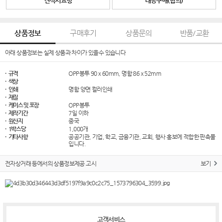
견적서요청
대량구매(협의)
상품정보
구매후기
상품문의
반품/교환
아래 상품정보는 실제 상품과 차이가 있을수 있습니다
· 규격
OPP봉투 90 x 60mm, 명함 86 x 52mm
· 색상
· 인쇄
명함 양면 컬러인쇄
· 재질
· 케이스 및 포장
OPP봉투
· 제작기간
7일 이하
· 원산지
중국
· 1박스당
1,000개
· 기타사항
공공기관, 기업, 학교, 금융기관, 교회, 행사 홍보에 적합한 판촉물
입니다.
전자상거래 등에서의 상품정보제공 고시
보기
​
고객서비스