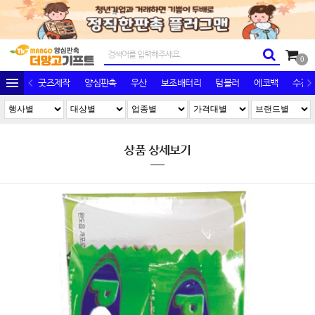
0
굿즈제작
양심판촉
우산
보조배터리
텀블러
에코백
수건/
상품 상세보기