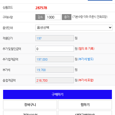
상품코드
287978
(기본수량 이하 주문시 전화요망)
구매수량
감소
증가
옵셋인쇄
원
적용단가
원
(협의 후 기록)
추가 및 할인금액
원
(부가세 별도)
추가 합계금액
원
부가세
원
(부가세 포함)
총 합계금액
구매하기
장바구니
찜하기