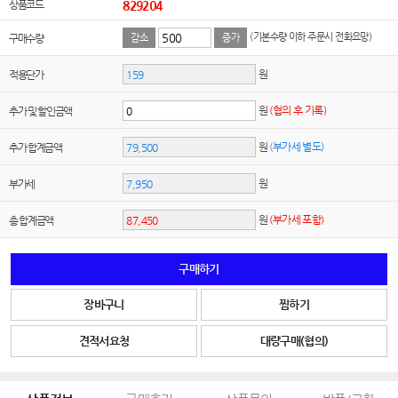
상품코드
829204
(기본수량 이하 주문시 전화요망)
구매수량
감소
증가
원
적용단가
원
(협의 후 기록)
추가 및 할인금액
원
(부가세 별도)
추가 합계금액
원
부가세
원
(부가세 포함)
총 합계금액
구매하기
장바구니
찜하기
견적서요청
대량구매(협의)