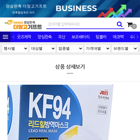
0
굿즈제작
양심판촉
우산
보조배터리
텀블러
에코백
수건/
상품 상세보기