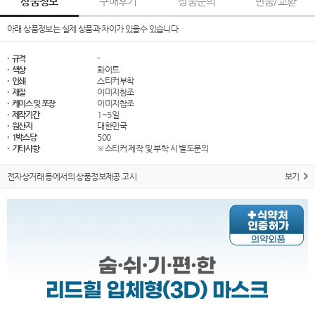
상품정보
구매후기
상품문의
반품/교환
아래 상품정보는 실제 상품과 차이가 있을수 있습니다
· 규격
-
· 색상
화이트
· 인쇄
스티커부착
· 재질
이미지참조
· 케이스 및 포장
이미지참조
· 제작기간
1~5일
· 원산지
대한민국
· 1박스당
500
· 기타사항
※스티커 제작 및 부착 시 별도문의
전자상거래 등에서의 상품정보제공 고시
보기