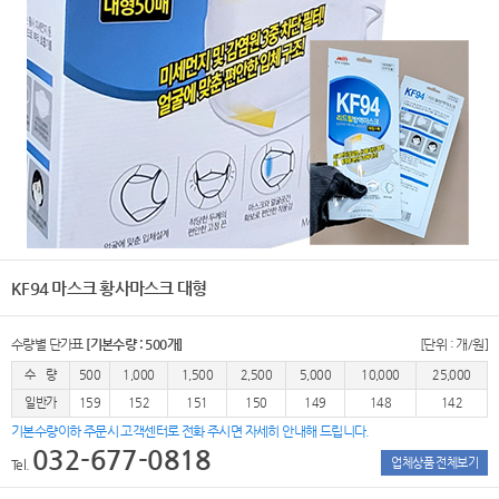
KF94 마스크 황사마스크 대형
수량별 단가표
[기본수량 : 500개]
[단위 : 개/원]
수 량
500
1,000
1,500
2,500
5,000
10,000
25,000
일반가
159
152
151
150
149
148
142
기본수량이하 주문시 고객센터로 전화 주시면 자세히 안내해 드립니다.
032-677-0818
업체상품 전체보기
Tel.