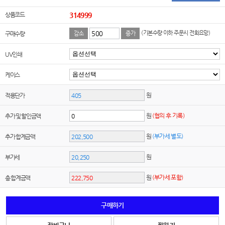
상품코드
314999
(기본수량 이하 주문시 전화요망)
구매수량
감소
증가
UV인쇄
케이스
원
적용단가
원
(협의 후 기록)
추가 및 할인금액
원
(부가세 별도)
추가 합계금액
원
부가세
원
(부가세 포함)
총 합계금액
구매하기