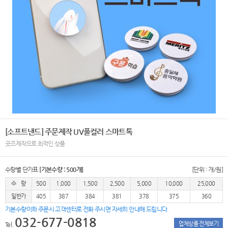
[소프트낸드] 주문제작 UV풀컬러 스마트톡
굿즈제작으로 최적인 상품
수량별 단가표
[기본수량 : 500개]
[단위 : 개/원]
수 량
500
1,000
1,500
2,500
5,000
10,000
25,000
일반가
405
387
384
381
378
375
360
기본수량이하 주문시 고객센터로 전화 주시면 자세히 안내해 드립니다.
032-677-0818
업체상품 전체보기
Tel.