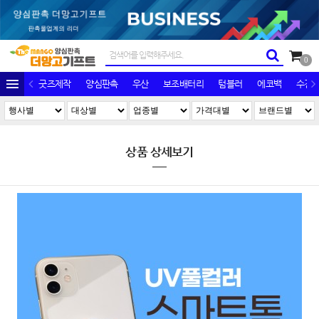
0
굿즈제작
양심판촉
우산
보조배터리
텀블러
에코백
수건/
상품 상세보기