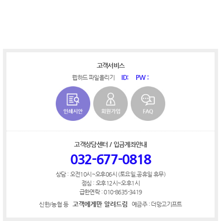
고객서비스
ID:
PW :
웹하드 파일올리기
고객상담센터 / 입금계좌안내
032-677-0818
상담 : 오전10시~오후06시 (토요일,공휴일 휴무)
점심 : 오후12시~오후1시
급한연락 : 010-8635-3419
고객에게만 알려드림
신한/농협 등
예금주 : 더망고기프트