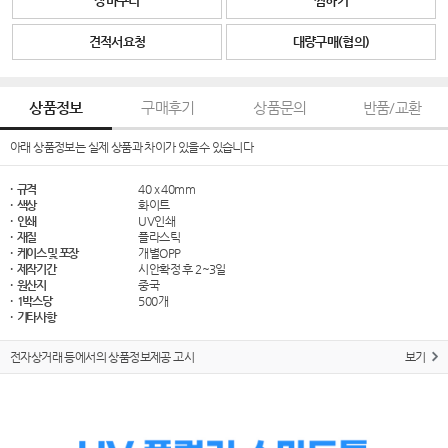
장바구니
찜하기
견적서요청
대량구매(협의)
상품정보
구매후기
상품문의
반품/교환
아래 상품정보는 실제 상품과 차이가 있을수 있습니다
· 규격
40 x 40mm
· 색상
화이트
· 인쇄
UV인쇄
· 재질
플라스틱
· 케이스 및 포장
개별OPP
· 제작기간
시안확정 후 2~3일
· 원산지
중국
· 1박스당
500개
· 기타사항
전자상거래 등에서의 상품정보제공 고시
보기