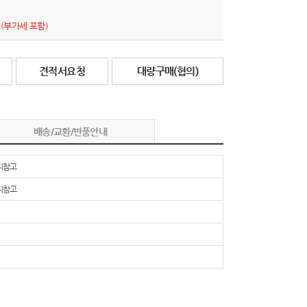
원
(부가세 포함)
견적서요청
대량구매(협의)
배송/교환/반품안내
지참고
지참고