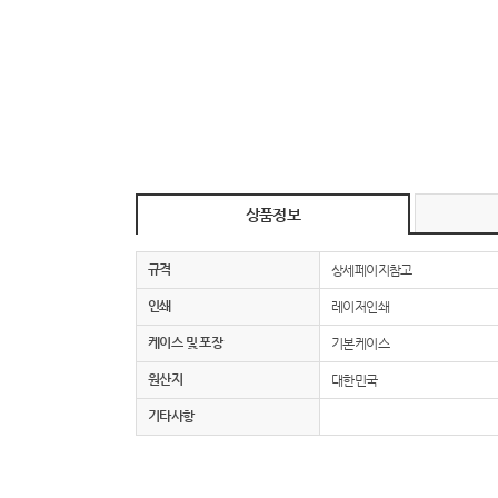
상품정보
규격
상세페이지참고
인쇄
레이저인쇄
케이스 및 포장
기본케이스
원산지
대한민국
기타사항