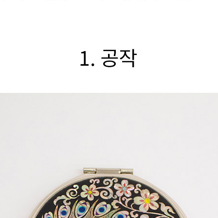
노트
18
스테들러
19
구급
20
물티슈
21
티슈
22
손톱
23
손톱깍이
24
AP-100071
25
보냉
26
AP-100052
27