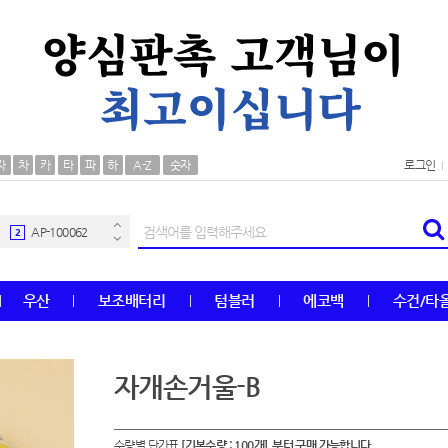
AP-100106
30
자
차
카
타
파
하
A-Z
숫자
로그인
우산
1
AP-100062
2
타올
3
우산
보조배터리
텀블러
에코백
수건/타
수건
4
볼펜
5
자개손거울-B
양심판촉
6
수량별 단가표
[기본수량 : 100개] 부터 구매 가능합니다.