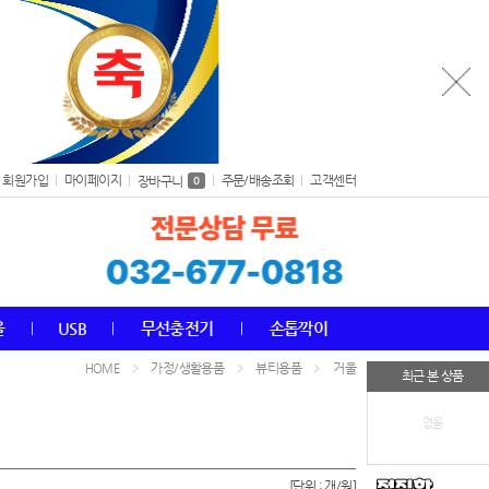
회원가입
마이페이지
주문/배송조회
고객센터
장바구니
0
올
USB
무선충전기
손톱깍이
가정/생활용품
뷰티용품
거울
HOME
최근 본 상품
없음
[단위 : 개/원]