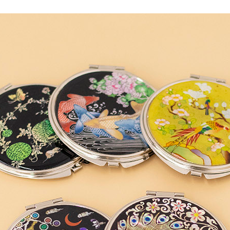
AP-100150
28
AP-100084
29
AP-100106
30
우산
1
AP-100062
2
타올
3
수건
4
볼펜
5
양심판촉
6
여행
7