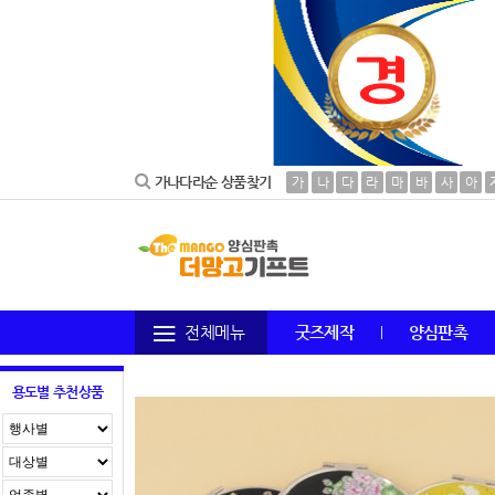
가나다라순 상품찾기
가
나
다
라
마
바
사
아
전체메뉴
굿즈제작
양심판촉
용도별 추천상품