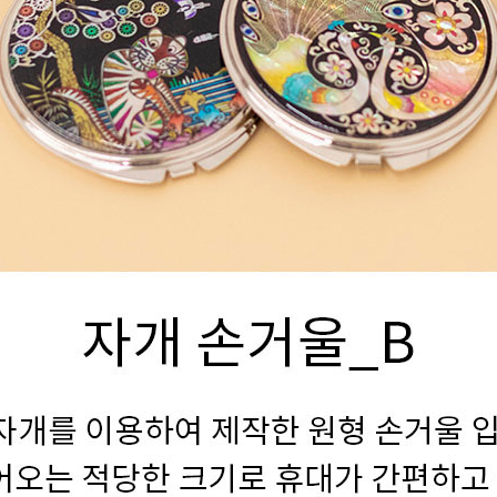
텀블러
8
파우치
9
AP-100125
10
usb
11
보조배터리
12
송월타올
13
에코백
14
AP-100025
15
쿠션
16
AP-100050
17