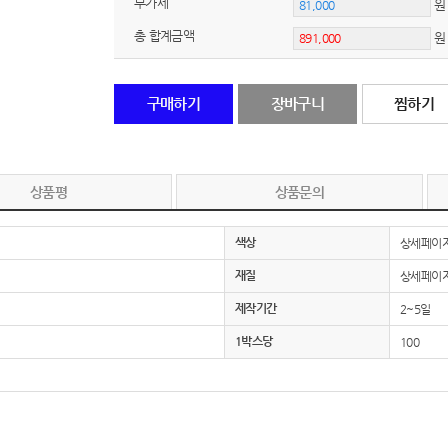
부가세
원
총 합계금액
노트
18
스테들러
19
구매하기
장바구니
찜하기
구급
20
물티슈
21
상품평
상품문의
티슈
22
색상
상세페이
손톱
23
재질
상세페이
손톱깍이
24
제작기간
2~5일
1박스당
100
AP-100071
25
보냉
26
AP-100052
27