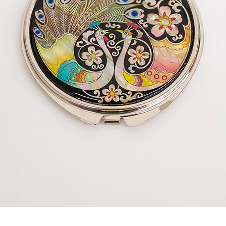
AP-100150
28
AP-100084
29
AP-100106
30