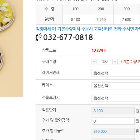
여행
7
수 량
100
200
300
텀블러
8
일반가
8,100
7,740
7,680
걱정마세요! 기본수량이하 주문시 고객센터로 전화 주시면 자
파우치
9
032-677-0818
AP-100125
10
상품코드
127293
usb
11
구매수량
(기본수량 
감
증
보조배터리
12
레이저인쇄
송월타올
13
케이스
소
가
선물포장지
에코백
14
적용단가
원
AP-100025
15
추가 및 할인금액
쿠션
16
추가 합계금액
AP-100050
17