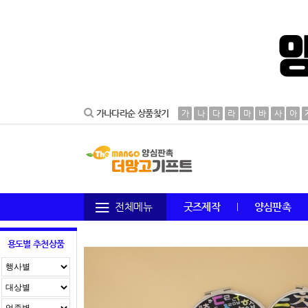
가나다라순 상품찾기
가
나
다
라
마
바
사
아
전체메뉴
굿즈제작
양심판촉
용도별 추천상품