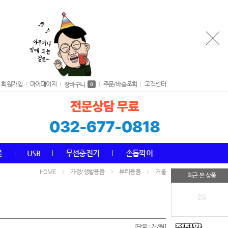
회원가입
마이페이지
주문/배송조회
고객센터
장바구니
0
올
USB
무선충전기
손톱깍이
가정/생활용품
뷰티용품
거울
HOME
최근 본 상품
없음
[단위 : 개/원]