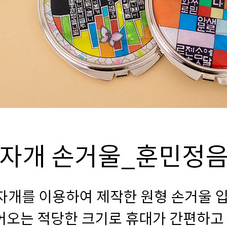
텀블러
8
파우치
9
AP-100125
10
usb
11
보조배터리
12
송월타올
13
에코백
14
AP-100025
15
쿠션
16
AP-100050
17