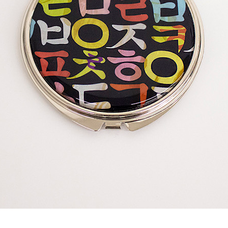
AP-100150
28
AP-100084
29
AP-100106
30