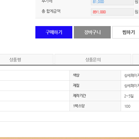
부가세
원
총 합계금액
노트
18
스테들러
19
구매하기
장바구니
찜하기
구급
20
물티슈
21
상품평
상품문의
티슈
22
색상
상세페이
손톱
23
재질
상세페이
손톱깍이
24
제작기간
2~5일
1박스당
100
AP-100071
25
보냉
26
AP-100052
27