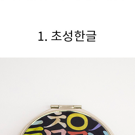
노트
18
스테들러
19
구급
20
물티슈
21
티슈
22
손톱
23
손톱깍이
24
AP-100071
25
보냉
26
AP-100052
27