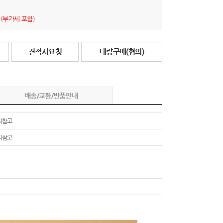
원
(부가세 포함)
견적서요청
대량구매(협의)
배송/교환/반품안내
지참고
지참고