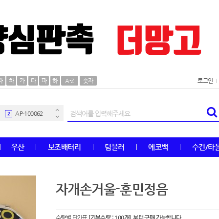
AP-100106
30
자
차
카
타
파
하
A-Z
숫자
로그인
우산
1
AP-100062
2
타올
3
우산
보조배터리
텀블러
에코백
수건/타
수건
4
볼펜
5
자개손거울-훈민정음
양심판촉
6
수량별 단가표
[기본수량 : 100개] 부터 구매 가능합니다.