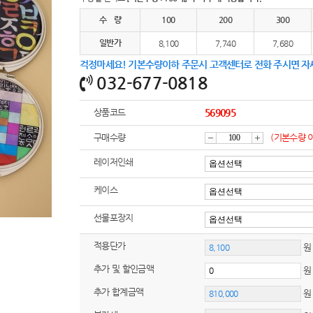
여행
7
수 량
100
200
300
텀블러
8
일반가
8,100
7,740
7,680
걱정마세요! 기본수량이하 주문시 고객센터로 전화 주시면 자
파우치
9
032-677-0818
AP-100125
10
상품코드
569095
usb
11
구매수량
(기본수량 
감
증
보조배터리
12
레이저인쇄
송월타올
13
케이스
소
가
선물포장지
에코백
14
적용단가
원
AP-100025
15
추가 및 할인금액
쿠션
16
추가 합계금액
AP-100050
17