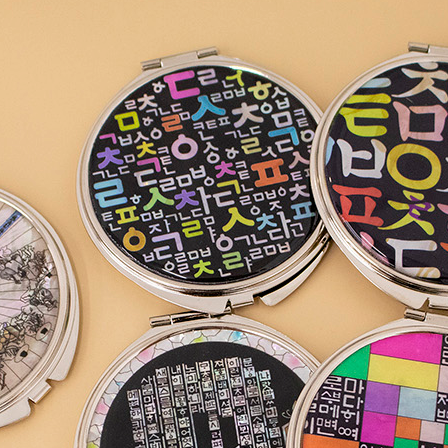
AP-100150
28
AP-100084
29
AP-100106
30
우산
1
AP-100062
2
타올
3
수건
4
볼펜
5
양심판촉
6
여행
7