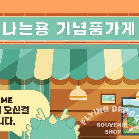
AP-100150
28
AP-100084
29
AP-100106
30
우산
1
AP-100062
2
타올
3
수건
4
볼펜
5
양심판촉
6
여행
7