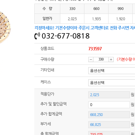
여행
7
수 량
330
660
990
텀블러
8
일반가
2,025
1,935
1,920
걱정마세요! 기본수량이하 주문시 고객센터로 전화 주시면 자
파우치
9
032-677-0818
AP-100125
10
상품코드
733597
usb
11
구매수량
(기본수량 
감
증
보조배터리
12
기타인쇄
송월타올
13
케이스
소
가
적용단가
에코백
원
14
추가 및 할인금액
AP-100025
15
추가 합계금액
쿠션
16
부가세
원
총 합계금액
AP-100050
17