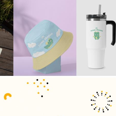
AP-100150
28
AP-100084
29
AP-100106
30