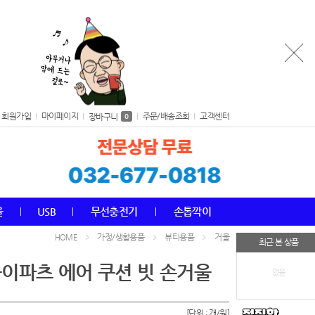
회원가입
마이페이지
주문/배송조회
고객센터
장바구니
0
올
USB
무선충전기
손톱깍이
가정/생활용품
뷰티용품
거울
HOME
최근 본 상품
돌이파츠 에어 쿠션 빗 손거울
없음
[단위 : 개/원]