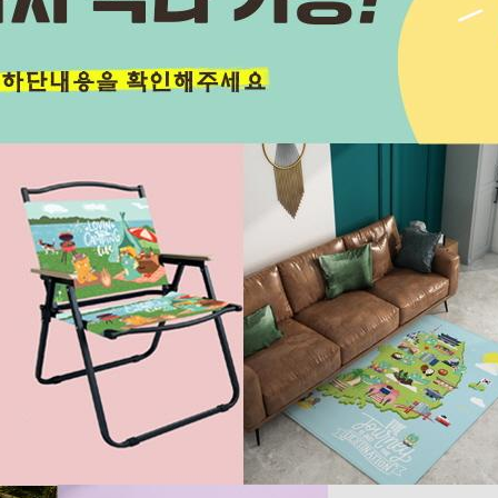
노트
18
스테들러
19
구급
20
물티슈
21
티슈
22
손톱
23
손톱깍이
24
AP-100071
25
보냉
26
AP-100052
27