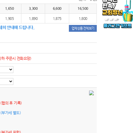
1,650
3,300
6,600
16,500
1,905
1,890
1,875
1,800
세히 안내해 드립니다.
업체상품 전체보기
이하 주문시 전화요망)
원
(협의 후 기록)
원
(부가세 별도)
원
(부가세 포함)