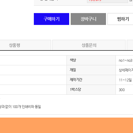
노트
18
구매하기
장바구니
찜하기
스테들러
19
구급
20
상품평
상품문의
물티슈
21
색상
no1~no3
티슈
22
재질
상세페이지
손톱
23
제작기간
11~12일
1박스당
300
손톱깍이
24
AP-100071
25
량과 없이 100개 인쇄비와 동일
보냉
26
AP-100052
27