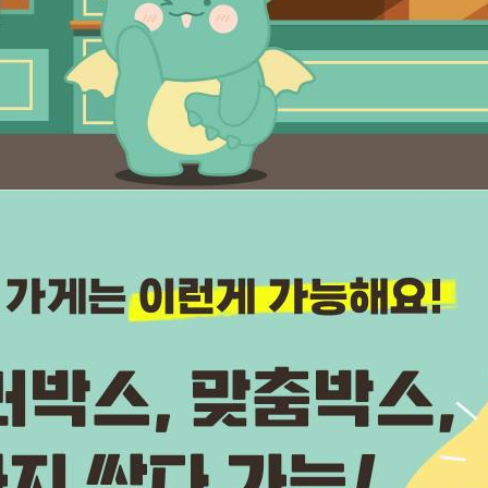
텀블러
8
파우치
9
AP-100125
10
usb
11
보조배터리
12
송월타올
13
에코백
14
AP-100025
15
쿠션
16
AP-100050
17