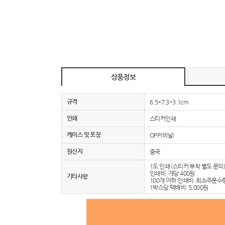
상품정보
규격
6.5*7.3*3.1cm
인쇄
스티커인쇄
케이스 및 포장
OPP(비닐)
원산지
중국
1도 인쇄 (스티커 부착 별도 문의)
인쇄비: 개당 400원
기타사항
100개 이하 인쇄비: 최소주문수
1박스당 택배비: 5,000원