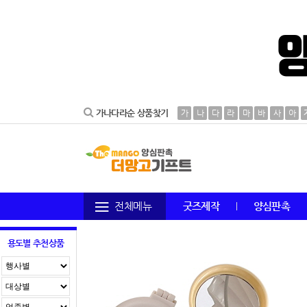
가나다라순 상품찾기
가
나
다
라
마
바
사
아
전체메뉴
굿즈제작
양심판촉
용도별 추천상품