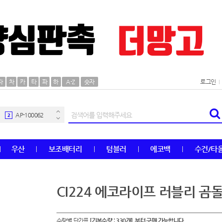
AP-100106
30
자
차
카
타
파
하
A-Z
숫자
로그인
우산
1
AP-100062
2
타올
3
우산
보조배터리
텀블러
에코백
수건/타
수건
4
볼펜
5
CI224 에코라이프 러블리 곰
양심판촉
6
수량별 단가표
[기본수량 : 330개] 부터 구매 가능합니다.