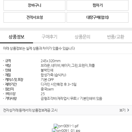
장바구니
찜하기
견적서요청
대량구매(협의)
상품정보
구매후기
상품문의
반품/교환
아래 상품정보는 실제 상품과 차이가 있을수 있습니다
· 규격
245x 320mm
· 색상
브라운,네이비,베이지,그린,오렌지,퍼플
· 인쇄
불박인쇄
· 재질
합성가죽 (습식PU)
· 케이스 및 포장
기본 OPP
· 제작기간
디자인 시안확정 후 3~5일
· 원산지
중국oem
· 1박스당
25
· 기타사항
금형조각비(재작업시 무료) / 기본인쇄비 있음
전자상거래 등에서의 상품정보제공 고시
보기