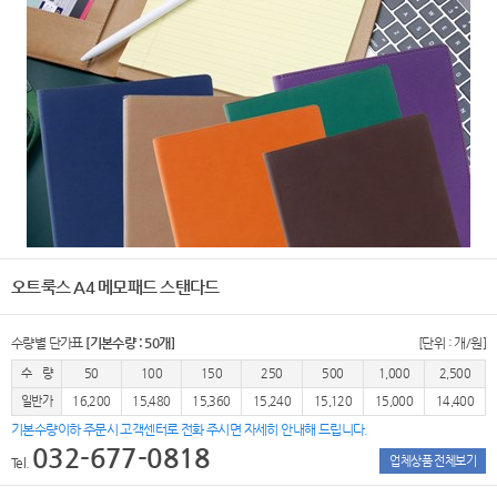
오트룩스 A4 메모패드 스탠다드
수량별 단가표
[기본수량 : 50개]
[단위 : 개/원]
수 량
50
100
150
250
500
1,000
2,500
일반가
16,200
15,480
15,360
15,240
15,120
15,000
14,400
기본수량이하 주문시 고객센터로 전화 주시면 자세히 안내해 드립니다.
032-677-0818
업체상품 전체보기
Tel.