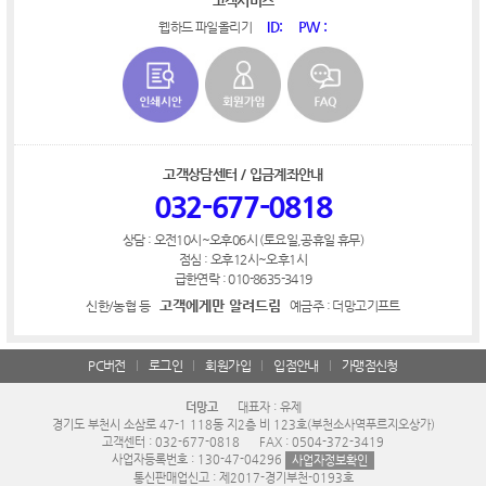
고객서비스
ID:
PW :
웹하드 파일올리기
고객상담센터 / 입금계좌안내
032-677-0818
상담 : 오전10시~오후06시 (토요일,공휴일 휴무)
점심 : 오후12시~오후1시
급한연락 : 010-8635-3419
고객에게만 알려드림
신한/농협 등
예금주 : 더망고기프트
PC버전
로그인
회원가입
입점안내
가맹점신청
더망고
대표자 : 유제
경기도 부천시 소삼로 47-1 118동 지2층 비 123호(부천소사역푸르지오상가)
고객센터 : 032-677-0818
FAX : 0504-372-3419
사업자등록번호 : 130-47-04296
사업자정보확인
통신판매업신고 : 제2017-경기부천-0193호