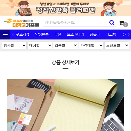
0
굿즈제작
양심판촉
우산
보조배터리
텀블러
에코백
수건/
상품 상세보기