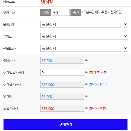
상품코드
381474
(기본수량 이하 주문시 전화요망)
구매수량
감소
증가
불박인쇄
케이스
선물포장지
원
적용단가
원
(협의 후 기록)
추가 및 할인금액
원
(부가세 별도)
추가 합계금액
원
부가세
원
(부가세 포함)
총 합계금액
구매하기