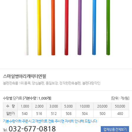
스마일병아리캐릭터연필
볼펜판촉물 1위 품목, 양심볼펜, 품질보장, 정직한판촉볼펜, 볼펜대량각인
수량별 단가표
[기본수량 : 1,000개]
[단위 : 개/원]
수 량
1,000
2,000
3,000
5,000
10,000
20,000
50,000
일반가
540
516
512
508
504
500
480
기본수량이하 주문시 고객센터로 전화 주시면 자세히 안내해 드립니다.
032-677-0818
업체상품 전체보기
Tel.