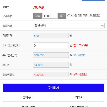
상품코드
703769
(기본수량 이하 주문시 전화요망)
구매수량
감소
증가
실크인쇄
원
적용단가
원
(협의 후 기록)
추가 및 할인금액
원
(부가세 별도)
추가 합계금액
원
부가세
원
(부가세 포함)
총 합계금액
구매하기
장바구니
찜하기