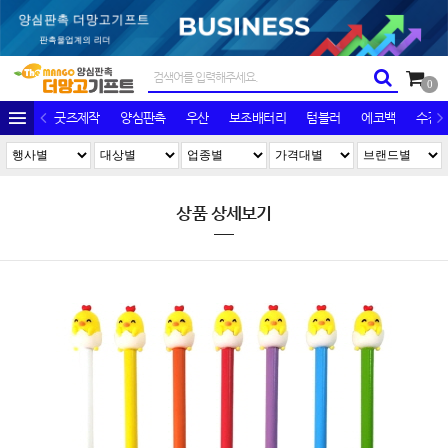
0
굿즈제작
양심판촉
우산
보조배터리
텀블러
에코백
수건/
상품 상세보기