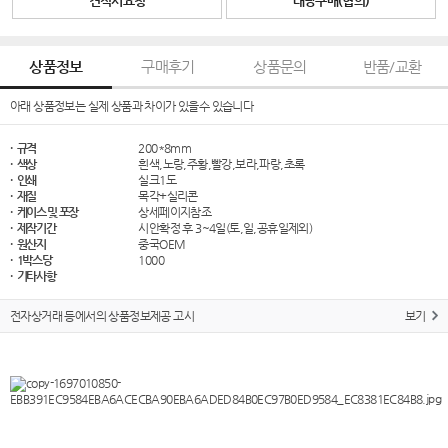
견적서요청
대량구매(협의)
상품정보
구매후기
상품문의
반품/교환
아래 상품정보는 실제 상품과 차이가 있을수 있습니다
· 규격
200*8mm
· 색상
흰색,노랑,주황,빨강,보라,파랑,초록
· 인쇄
실크1도
· 재질
목각+실리콘
· 케이스 및 포장
상세페이지참조
· 제작기간
시안확정 후 3~4일(토,일,공휴일제외)
· 원산지
중국OEM
· 1박스당
1000
· 기타사항
전자상거래 등에서의 상품정보제공 고시
보기