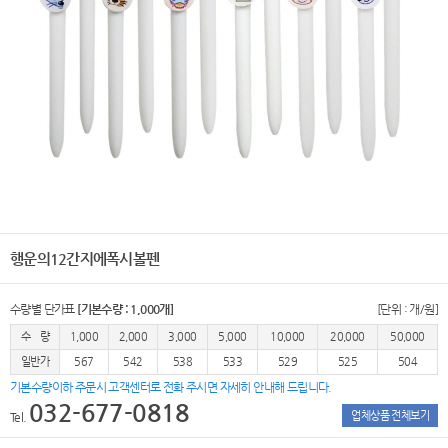
행운의12간지에폭시볼펜
수량별 단가표
[기본수량 : 1,000개]
[단위 : 개/원]
수 량
1,000
2,000
3,000
5,000
10,000
20,000
50,000
일반가
567
542
538
533
529
525
504
기본수량이하 주문시 고객센터로 전화 주시면 자세히 안내해 드립니다.
032-677-0818
업체상품 전체보기
Tel.