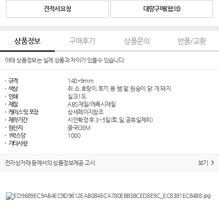
견적서요청
대량구매(협의)
상품정보
구매후기
상품문의
반품/교환
아래 상품정보는 실제 상품과 차이가 있을수 있습니다
· 규격
140*9mm
· 색상
쥐.소.호랑이.토끼.용.뱀.말.원숭이.닭.개.돼지
· 인쇄
실크1도
· 재질
ABS재질/에폭시재질
· 케이스 및 포장
상세페이지참조
· 제작기간
시안확정 후 3~5일(토,일,공휴일제외)
· 원산지
중국OEM
· 1박스당
1000
· 기타사항
전자상거래 등에서의 상품정보제공 고시
보기
​