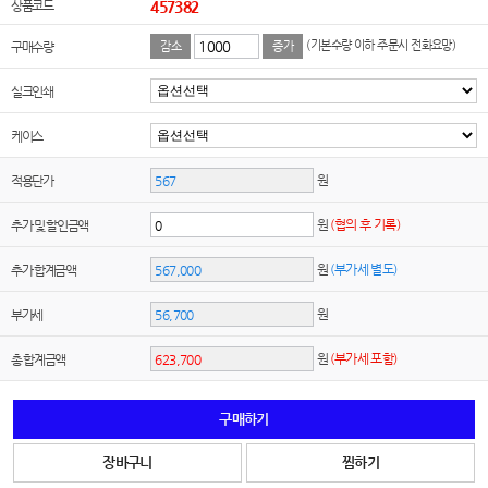
상품코드
457382
(기본수량 이하 주문시 전화요망)
구매수량
감소
증가
실크인쇄
케이스
원
적용단가
원
(협의 후 기록)
추가 및 할인금액
원
(부가세 별도)
추가 합계금액
원
부가세
원
(부가세 포함)
총 합계금액
구매하기
장바구니
찜하기