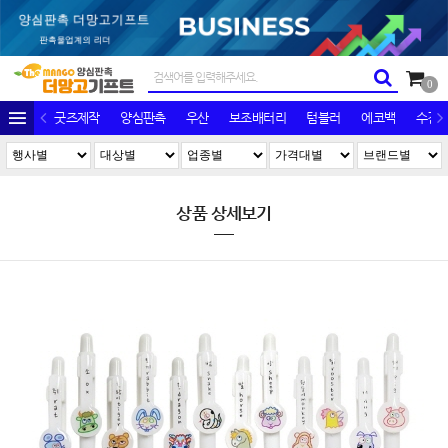
0
굿즈제작
양심판촉
우산
보조배터리
텀블러
에코백
수건/
상품 상세보기