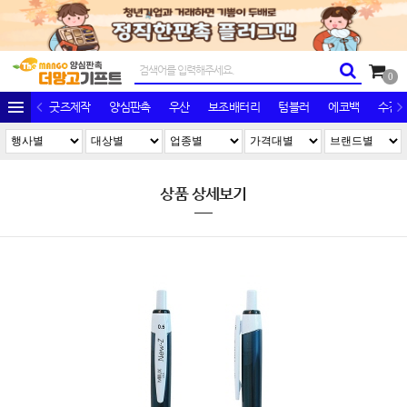
0
굿즈제작
양심판촉
우산
보조배터리
텀블러
에코백
수건/
상품 상세보기