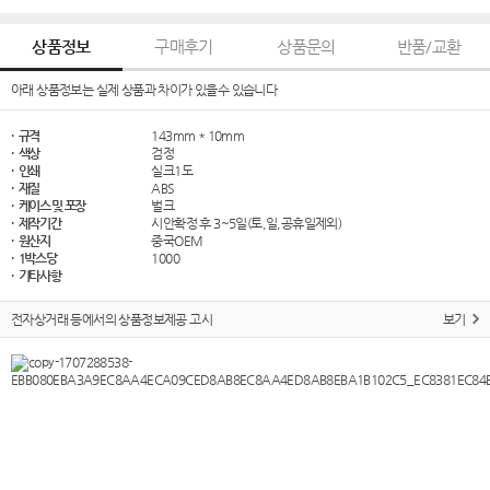
상품정보
구매후기
상품문의
반품/교환
아래 상품정보는 실제 상품과 차이가 있을수 있습니다
· 규격
143mm * 10mm
· 색상
검정
· 인쇄
실크1도
· 재질
ABS
· 케이스 및 포장
벌크
· 제작기간
시안확정 후 3~5일(토,일,공휴일제외)
· 원산지
중국OEM
· 1박스당
1000
· 기타사항
전자상거래 등에서의 상품정보제공 고시
보기
​​