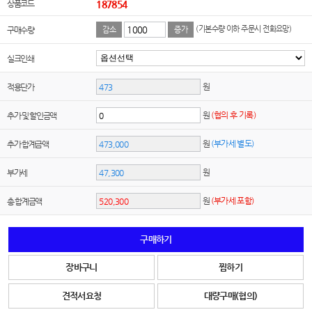
상품코드
187854
(기본수량 이하 주문시 전화요망)
구매수량
감소
증가
실크인쇄
원
적용단가
원
(협의 후 기록)
추가 및 할인금액
원
(부가세 별도)
추가 합계금액
원
부가세
원
(부가세 포함)
총 합계금액
구매하기
장바구니
찜하기
견적서요청
대량구매(협의)