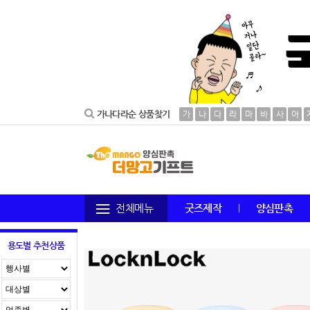
가나다라순 상품찾기
가
나
다
라
마
바
사
아
전체메뉴
굿즈제작
양심판촉
용도별 추천상품