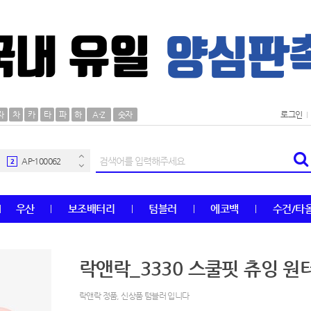
AP-100106
30
자
차
카
타
파
하
A-Z
숫자
로그인
우산
1
AP-100062
2
타올
3
우산
보조배터리
텀블러
에코백
수건/타
수건
4
볼펜
5
락앤락_3330 스쿨핏 츄잉 원터
양심판촉
6
락앤락 정품, 신상품 텀블러 입니다