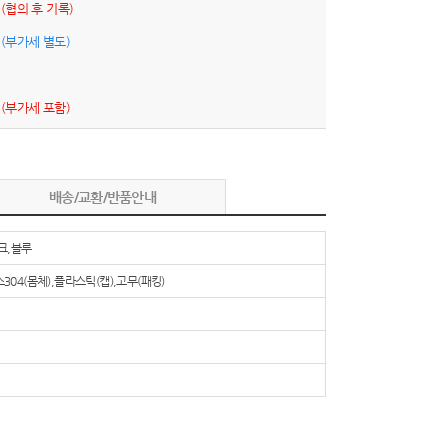
원
(협의 후 기록)
원
(부가세 별도)
원
(부가세 포함)
배송/교환/반품안내
크,블루
04(몸체),플라스틱(캡),고무(패킹)