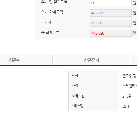
추가 및 할인금액
추가 합계금액
노트
18
부가세
원
스테들러
19
총 합계금액
구급
20
물티슈
21
상품평
상품문의
티슈
22
색상
옐로우,핑
손톱
23
재질
스테인리스3
손톱깍이
24
제작기간
2~5일
1박스당
32개
AP-100071
25
보냉
26
AP-100052
27