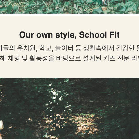
AP-100150
28
AP-100084
29
AP-100106
30