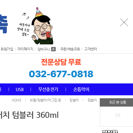
회원가입
마이페이지
주문/배송조회
고객센터
장바구니
0
올
USB
무선충전기
손톱깍이
보틀/텀블러/머그컵 등
텀블러
텀블러
HOME
최근 본 상품
치 텀블러 360ml
없음