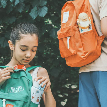
텀블러
8
파우치
9
AP-100125
10
usb
11
보조배터리
12
송월타올
13
에코백
14
AP-100025
15
쿠션
16
AP-100050
17