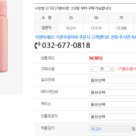
여행
7
수량별 단가표
[기본수량 : 25개] 부터 구매 가능합니다.
텀블러
8
수 량
25
50
75
일반가
파우치
16,241
15,519
15,398
9
걱정마세요! 기본수량이하 주문시 고객센터로 전화 주시면 자
AP-100125
10
032-677-0818
usb
11
상품코드
943856
보조배터리
12
구매수량
(기본수량 
감
증
실크인쇄
송월타올
13
레이저인쇄
에코백
14
소
가
케이스
AP-100025
15
선물포장지
쿠션
16
적용단가
원
AP-100050
17