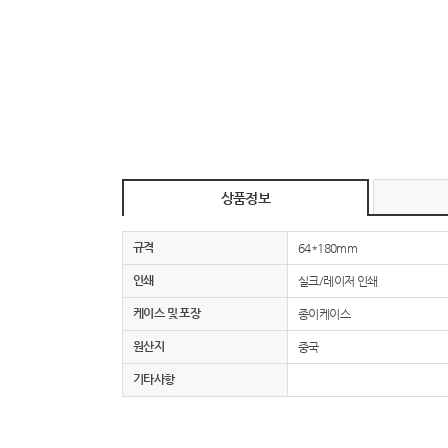
상품정보
규격
64*180mm
인쇄
실크/레이저 인쇄
케이스 및 포장
종이케이스
원산지
중국
기타사항