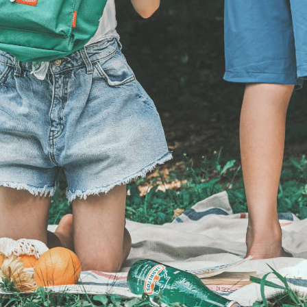
노트
18
스테들러
19
구급
20
물티슈
21
티슈
22
손톱
23
손톱깍이
24
AP-100071
25
보냉
26
AP-100052
27