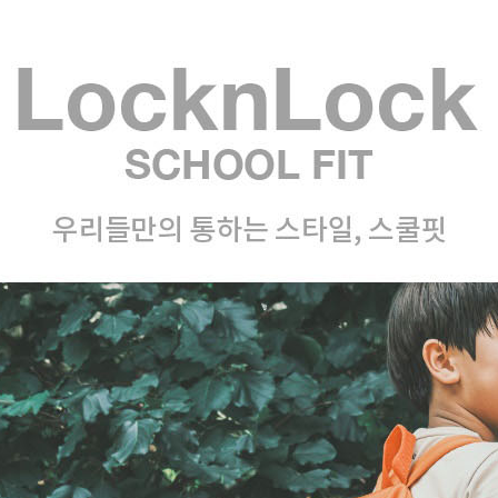
AP-100150
28
AP-100084
29
AP-100106
30
우산
1
AP-100062
2
타올
3
수건
4
볼펜
5
양심판촉
6
여행
7