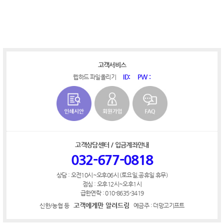
고객서비스
ID:
PW :
웹하드 파일올리기
고객상담센터 / 입금계좌안내
032-677-0818
상담 : 오전10시~오후06시 (토요일,공휴일 휴무)
점심 : 오후12시~오후1시
급한연락 : 010-8635-3419
고객에게만 알려드림
신한/농협 등
예금주 : 더망고기프트