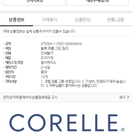
견적서요청
대량구매(협의)
상품정보
구매후기
상품문의
반품/교환
아래 상품정보는 실제 상품과 차이가 있을수 있습니다
· 규격
375(W)*115(D)*203(H)mm
· 색상
블루,퍼플,그린,핑크
· 인쇄
인쇄불가
· 재질
도자기제
· 케이스 및 포장
종이케이스
· 제작기간
2~4일
· 원산지
중국
· 1박스당
12개
· 기타사항
1. 코렐 정품 그릇 세트입니다. 2. 가성비, 만족도가 매우 높습니
다. 3. 주부님들이 좋아하시는 상품입니다.
전자상거래 등에서의 상품정보제공 고시
보기