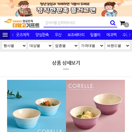
0
굿즈제작
양심판촉
우산
보조배터리
텀블러
에코백
수건/
상품 상세보기