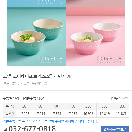
코렐_코디네이츠 브리즈스톤 라면기 2P
코렐 정품, 인기있는 그릇 세트 입니다
수량별 단가표
[기본수량 : 30개]
[단위 : 개/원]
수 량
30
60
90
150
300
600
1,500
일반가
17,653
17,514
17,375
17,097
16,958
16,819
15,985
기본수량이하 주문시 고객센터로 전화 주시면 자세히 안내해 드립니다.
032-677-0818
업체상품 전체보기
Tel.