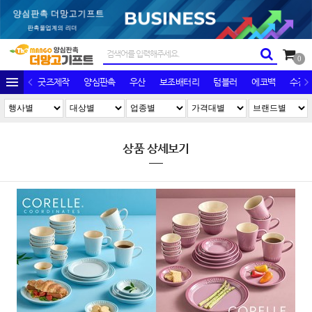
0
굿즈제작
양심판촉
우산
보조배터리
텀블러
에코백
수건/
상품 상세보기