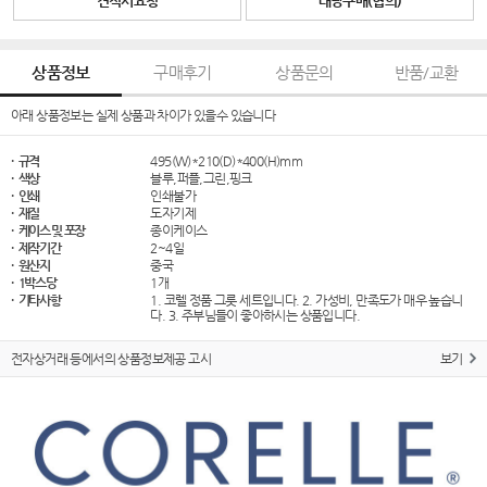
견적서요청
대량구매(협의)
상품정보
구매후기
상품문의
반품/교환
아래 상품정보는 실제 상품과 차이가 있을수 있습니다
· 규격
495(W)*210(D)*400(H)mm
· 색상
블루,퍼플,그린,핑크
· 인쇄
인쇄불가
· 재질
도자기제
· 케이스 및 포장
종이케이스
· 제작기간
2~4일
· 원산지
중국
· 1박스당
1개
· 기타사항
1. 코렐 정품 그릇 세트입니다. 2. 가성비, 만족도가 매우 높습니
다. 3. 주부님들이 좋아하시는 상품입니다.
전자상거래 등에서의 상품정보제공 고시
보기