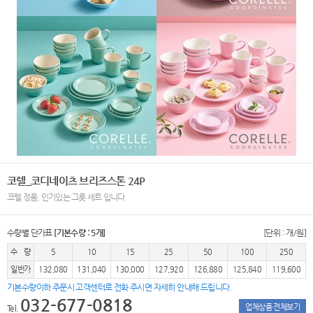
코렐_코디네이츠 브리즈스톤 24P
코렐 정품, 인기있는 그릇 세트 입니다
수량별 단가표
[기본수량 : 5개]
[단위 : 개/원]
수 량
5
10
15
25
50
100
250
일반가
132,080
131,040
130,000
127,920
126,880
125,840
119,600
기본수량이하 주문시 고객센터로 전화 주시면 자세히 안내해 드립니다.
032-677-0818
업체상품 전체보기
Tel.