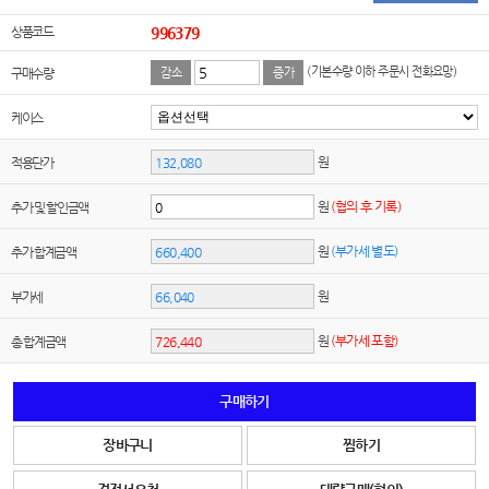
상품코드
996379
(기본수량 이하 주문시 전화요망)
구매수량
감소
증가
케이스
원
적용단가
원
(협의 후 기록)
추가 및 할인금액
원
(부가세 별도)
추가 합계금액
원
부가세
원
(부가세 포함)
총 합계금액
구매하기
장바구니
찜하기