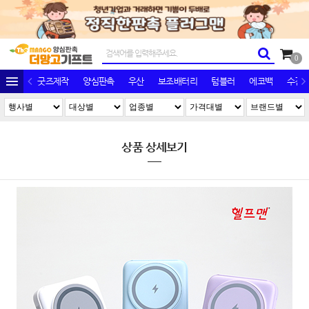
0
굿즈제작
양심판촉
우산
보조배터리
텀블러
에코백
수건/
상품 상세보기