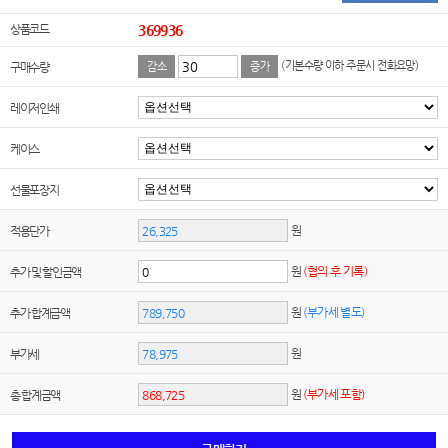
상품코드
369936
(기본수량 이하 주문시 전화요망)
구매수량
감소
증가
레이저인쇄
케이스
선물포장지
원
적용단가
원
(협의 후 기록)
추가 및 할인금액
원
(부가세 별도)
추가 합계금액
원
부가세
원
(부가세 포함)
총 합계금액