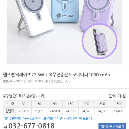
헬프맨 맥세이프 22.5W 고속무선충전 보조배터리 10000mAh
통통 튀는 컬러의 맥세이프 보조배터리 10000mAh
수량별 단가표
[기본수량 : 30개]
[단위 : 개/원]
수 량
30
60
90
150
300
600
1,500
일반가
26,325
25,155
24,960
24,765
24,570
24,375
23,400
기본수량이하 주문시 고객센터로 전화 주시면 자세히 안내해 드립니다.
032-677-0818
업체상품 전체보기
Tel.