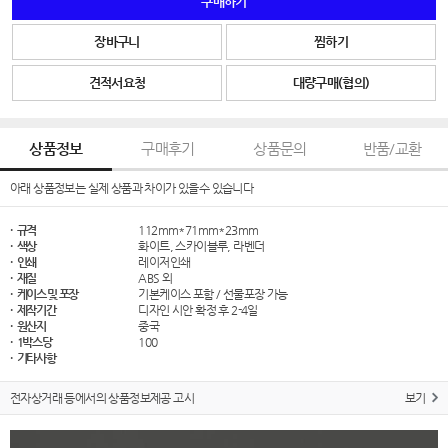
구매하기
장바구니
찜하기
견적서요청
대량구매(협의)
상품정보
구매후기
상품문의
반품/교환
아래 상품정보는 실제 상품과 차이가 있을수 있습니다
· 규격
112mm*71mm*23mm
· 색상
화이트, 스카이블루, 라벤더
· 인쇄
레이저인쇄
· 재질
ABS 외
· 케이스 및 포장
기본케이스 포함 / 선물포장 가능
· 제작기간
디자인 시안 확정 후 2-4일
· 원산지
중국
· 1박스당
100
· 기타사항
전자상거래 등에서의 상품정보제공 고시
보기