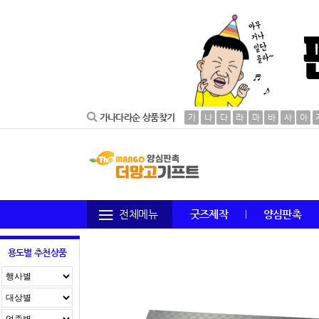
가나다라순 상품찾기
가
나
다
라
마
바
사
아
전체메뉴
굿즈제작
양심판촉
용도별 추천상품