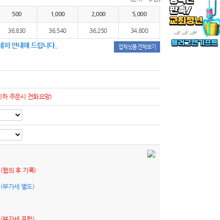
500
1,000
2,000
5,000
36,830
36,540
36,250
34,800
세히 안내해 드립니다.
업체상품 전체보기
이하 주문시 전화요망)
원
(협의 후 기록)
원
(부가세 별도)
원
(부가세 포함)