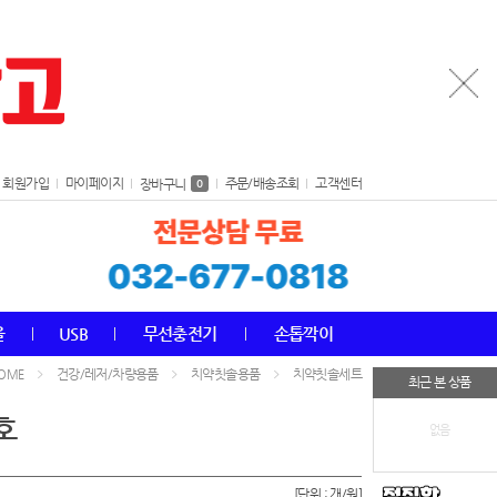
회원가입
마이페이지
주문/배송조회
고객센터
장바구니
0
올
USB
무선충전기
손톱깍이
건강/레저/차량용품
치약칫솔용품
치약칫솔세트
OME
최근 본 상품
호
없음
[단위 : 개/원]