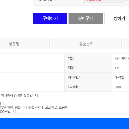
노트
18
구매하기
장바구니
찜하기
스테들러
19
구급
20
상품평
상품문의
물티슈
21
색상
상세페이
티슈
22
재질
PP
손톱
23
제작기간
3~5일
1박스당
100
손톱깍이
24
 치과에서 인정한 칫솔입니다.
AP-100071
25
다.
백루젠치약, 혀클리너, 칫솔거치대, 고급치실, 쇼핑백
000원입니다.
보냉
26
AP-100052
27