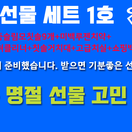
AP-100150
28
AP-100084
29
AP-100106
30
우산
1
AP-100062
2
타올
3
수건
4
볼펜
5
양심판촉
6
여행
7