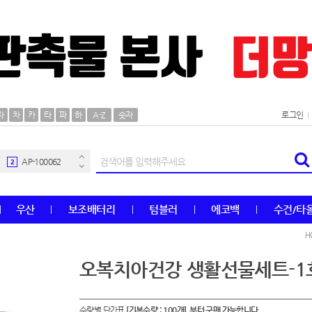
AP-100106
30
자
차
카
타
파
하
A-Z
숫자
로그인
우산
1
AP-100062
2
타올
3
우산
보조배터리
텀블러
에코백
수건/타
수건
4
H
볼펜
5
오복치아건강 생활선물세트-1
양심판촉
6
수량별 단가표
[기본수량 : 100개] 부터 구매 가능합니다.