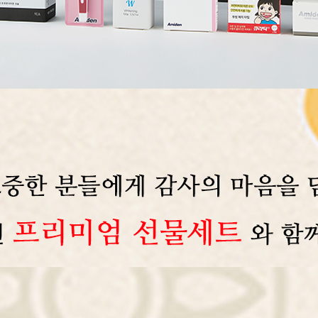
노트
18
스테들러
19
구급
20
물티슈
21
티슈
22
손톱
23
손톱깍이
24
AP-100071
25
보냉
26
AP-100052
27