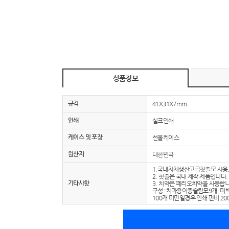
상품정보
규격
41X31X7mm
인쇄
실크인쇄
케이스 및 포장
선물케이스
원산지
대한민국
1.국내자체생산고급칫솔모 사용,
2. 칫솔은 국내 제작 제품입니다.
기타사항
3. 치약은 페리오치약을 사용합니
구성 :치과용이중슬림모9개, 미
100개 미만일경우 인쇄 판비 20