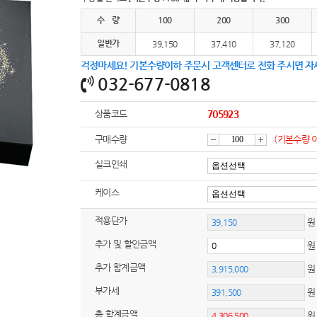
여행
7
수 량
100
200
300
텀블러
8
일반가
39,150
37,410
37,120
걱정마세요! 기본수량이하 주문시 고객센터로 전화 주시면 자
파우치
9
032-677-0818
AP-100125
10
상품코드
705923
usb
11
구매수량
(기본수량 
감
증
보조배터리
12
실크인쇄
송월타올
13
케이스
소
가
적용단가
에코백
원
14
추가 및 할인금액
AP-100025
15
추가 합계금액
쿠션
16
부가세
원
총 합계금액
AP-100050
17