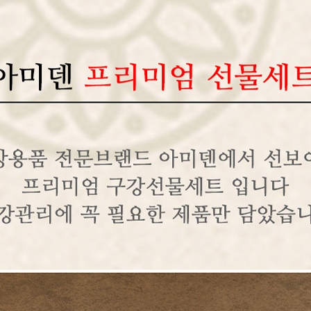
AP-100150
28
AP-100084
29
AP-100106
30