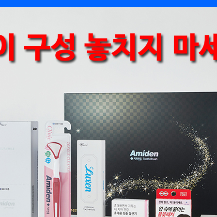
텀블러
8
파우치
9
AP-100125
10
usb
11
보조배터리
12
송월타올
13
에코백
14
AP-100025
15
쿠션
16
AP-100050
17