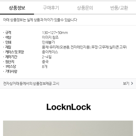
상품정보
구매후기
상품문의
반품/교환
아래 상품정보는 실제 상품과 차이가 있을수 있습니다
· 규격
130*127*50mm
· 색상
이미지 참조
· 인쇄
인쇄불가
· 재질
몸체-유리제(오븐용,전자레인지용),뚜껑-고무제(실리콘 고무)
· 케이스 및 포장
종이케이스
· 제작기간
2~4일
· 원산지
중국
· 1박스당
8개
· 기타사항
전자상거래 등에서의 상품정보제공 고시
보기