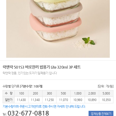
락앤락 501S3 바로한끼 밥용기 Lite 320ml 3P 세트
락앤락 정품, 인기있는 도자기 밀폐용기 입니다
수량별 단가표
[기본수량 : 100개]
[단위 : 개/원]
수 량
100
200
300
500
1,000
2,000
5,000
일반가
11,430
11,340
11,250
11,070
10,980
10,890
10,350
기본수량이하 주문시 고객센터로 전화 주시면 자세히 안내해 드립니다.
032-677-0818
업체상품 전체보기
Tel.