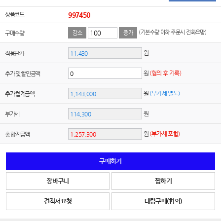
상품코드
997450
(기본수량 이하 주문시 전화요망)
구매수량
감소
증가
원
적용단가
원
(협의 후 기록)
추가 및 할인금액
원
(부가세 별도)
추가 합계금액
원
부가세
원
(부가세 포함)
총 합계금액
구매하기
장바구니
찜하기
견적서요청
대량구매(협의)