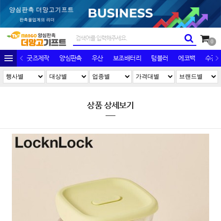
0
굿즈제작
양심판촉
우산
보조배터리
텀블러
에코백
수건/
상품 상세보기