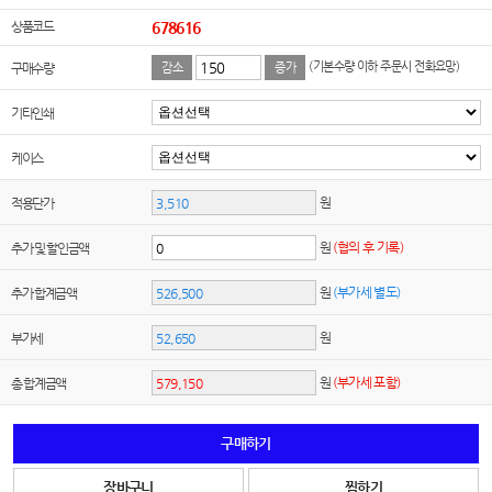
상품코드
678616
(기본수량 이하 주문시 전화요망)
구매수량
감소
증가
기타인쇄
케이스
원
적용단가
원
(협의 후 기록)
추가 및 할인금액
원
(부가세 별도)
추가 합계금액
원
부가세
원
(부가세 포함)
총 합계금액
구매하기
장바구니
찜하기