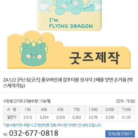
ZA122 [커스텀굿즈] 풀오버인쇄 컴포터블 정사각 2배율 양면 손거울 (박
스제작가능)
수량별 단가표
[기본수량 : 150개]
[단위 : 개/원]
수 량
150
300
450
750
1,500
3,000
7,500
일반가
3,510
3,354
3,328
3,302
3,276
3,250
3,120
기본수량이하 주문시 고객센터로 전화 주시면 자세히 안내해 드립니다.
032-677-0818
업체상품 전체보기
Tel.