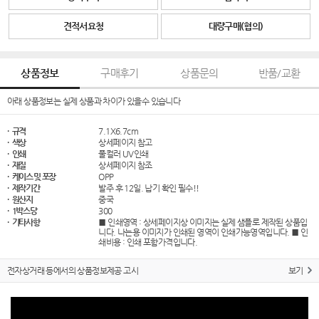
견적서요청
대량구매(협의)
상품정보
구매후기
상품문의
반품/교환
아래 상품정보는 실제 상품과 차이가 있을수 있습니다
· 규격
7.1X6.7cm
· 색상
상세페이지 참고
· 인쇄
풀컬러 UV인쇄
· 재질
상세페이지 참조
· 케이스 및 포장
OPP
· 제작기간
발주 후 12일. 납기 확인 필수!!
· 원산지
중국
· 1박스당
300
· 기타사항
■ 인쇄영역 : 상세페이지상 이미지는 실제 샘플로 제작된 상품입
니다. 나는용 이미지가 인쇄된 영역이 인쇄가능영역입니다. ■ 인
쇄비용 : 인쇄 포함가격입니다.
전자상거래 등에서의 상품정보제공 고시
보기