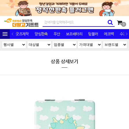
0
굿즈제작
양심판촉
우산
보조배터리
텀블러
에코백
수건/
상품 상세보기