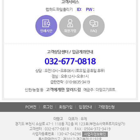
고객서비스
ID:
PW :
웹하드 파일올리기
고객상담센터 / 입금계좌안내
032-677-0818
상담 : 오전10시~오후06시 (토요일,공휴일 휴무)
점심 : 오후12시~오후1시
급한연락 : 010-8635-3419
고객에게만 알려드림
신한/농협 등
예금주 : 더망고기프트
PC버전
로그인
회원가입
입점안내
가맹점신청
더망고
대표자 : 유제
경기도 부천시 소삼로 47-1 118동 지2층 비 123호(부천소사역푸르지오상가)
고객센터 : 032-677-0818
FAX : 0504-372-3419
사업자등록번호 : 130-47-04296
사업자정보확인
통신판매업신고 : 제2017-경기부천-0193호