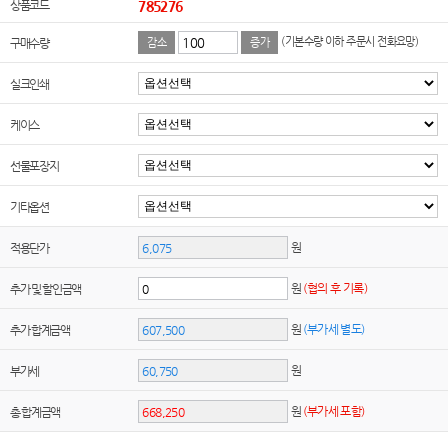
상품코드
785276
(기본수량 이하 주문시 전화요망)
구매수량
감소
증가
실크인쇄
케이스
선물포장지
기타옵션
원
적용단가
원
(협의 후 기록)
추가 및 할인금액
원
(부가세 별도)
추가 합계금액
원
부가세
원
(부가세 포함)
총 합계금액