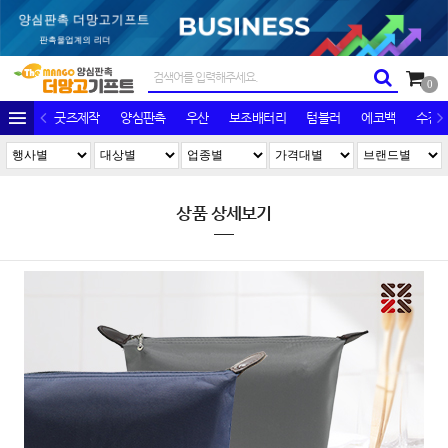
0
굿즈제작
양심판촉
우산
보조배터리
텀블러
에코백
수건/
상품 상세보기