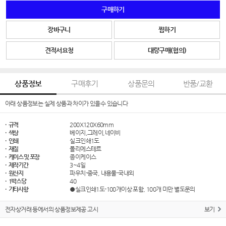
구매하기
장바구니
찜하기
견적서요청
대량구매(협의)
상품정보
구매후기
상품문의
반품/교환
아래 상품정보는 실제 상품과 차이가 있을수 있습니다
· 규격
200X120X60mm
· 색상
베이지,그레이,네이비
· 인쇄
실크인쇄1도
· 재질
폴리에스테르
· 케이스 및 포장
종이케이스
· 제작기간
3~4일
· 원산지
파우치-중국, 내용물-국내외
· 1박스당
40
· 기타사항
●실크인쇄1도-100개이상 포함, 100개 미만 별도문의
전자상거래 등에서의 상품정보제공 고시
보기