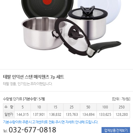
테팔 인덕션 스텐 매직핸즈 7p 세트
테팔 정품, 인기있는 프라이팬입니다.
수량별 단가표
[기본수량 : 5개]
[단위 : 개/원]
수 량
5
10
15
25
50
100
250
일반가
144,315
137,901
136,832
135,763
134,694
133,625
128,280
기본수량이하 주문시 고객센터로 전화 주시면 자세히 안내해 드립니다.
032-677-0818
업체상품 전체보기
Tel.