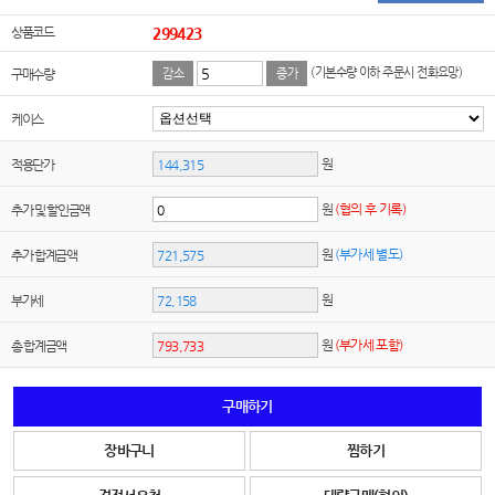
상품코드
299423
(기본수량 이하 주문시 전화요망)
구매수량
감소
증가
케이스
원
적용단가
원
(협의 후 기록)
추가 및 할인금액
원
(부가세 별도)
추가 합계금액
원
부가세
원
(부가세 포함)
총 합계금액
구매하기
장바구니
찜하기