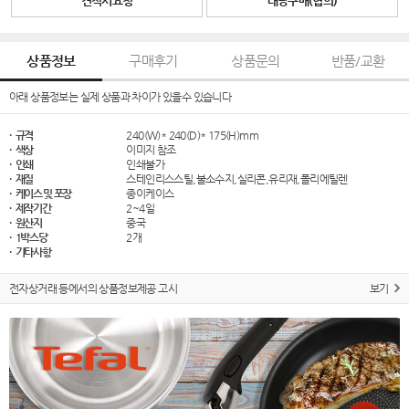
견적서요청
대량구매(협의)
상품정보
구매후기
상품문의
반품/교환
아래 상품정보는 실제 상품과 차이가 있을수 있습니다
· 규격
240(W)* 240(D)* 175(H)mm
· 색상
이미지 참조
· 인쇄
인쇄불가
· 재질
스테인리스스틸,불소수지,실리콘,유리재,폴리에틸렌
· 케이스 및 포장
종이케이스
· 제작기간
2~4일
· 원산지
중국
· 1박스당
2개
· 기타사항
전자상거래 등에서의 상품정보제공 고시
보기