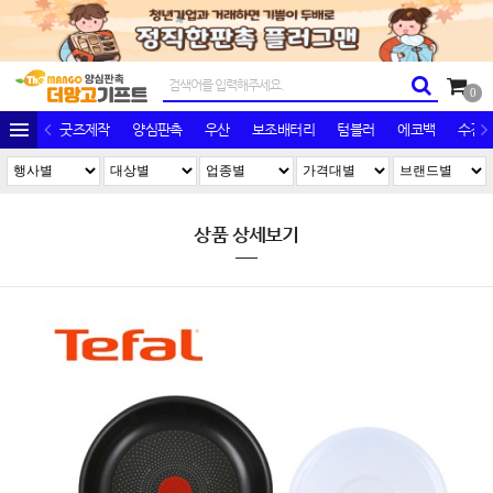
0
굿즈제작
양심판촉
우산
보조배터리
텀블러
에코백
수건/
상품 상세보기