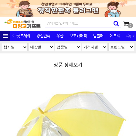
0
굿즈제작
양심판촉
우산
보조배터리
텀블러
에코백
수건/
상품 상세보기