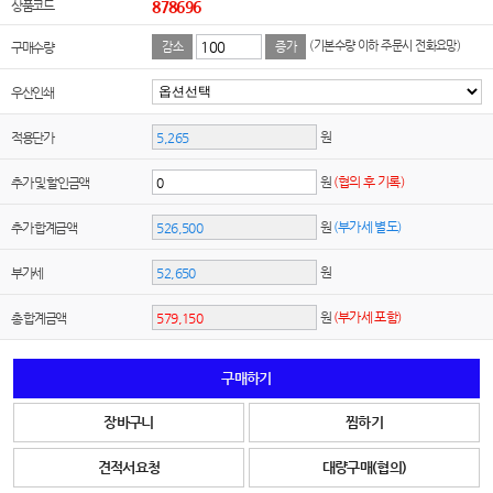
상품코드
878696
(기본수량 이하 주문시 전화요망)
구매수량
감소
증가
우산인쇄
원
적용단가
원
(협의 후 기록)
추가 및 할인금액
원
(부가세 별도)
추가 합계금액
원
부가세
원
(부가세 포함)
총 합계금액
구매하기
장바구니
찜하기
견적서요청
대량구매(협의)