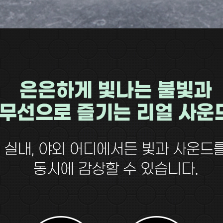
AP-100150
28
AP-100084
29
AP-100106
30