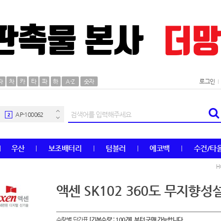
AP-100106
30
자
차
카
타
파
하
A-Z
숫자
로그인
우산
1
AP-100062
2
타올
3
우산
보조배터리
텀블러
에코백
수건/타
수건
4
H
볼펜
5
액센 SK102 360도 무지향
양심판촉
6
수량별 단가표
[기본수량 : 100개] 부터 구매 가능합니다.