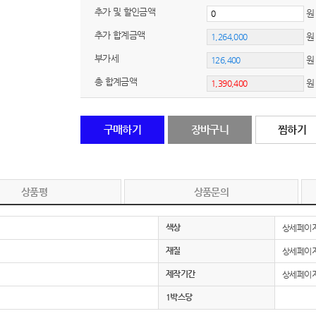
추가 및 할인금액
노트
18
추가 합계금액
부가세
원
스테들러
19
총 합계금액
구급
20
물티슈
21
구매하기
장바구니
찜하기
티슈
22
손톱
23
상품평
상품문의
손톱깍이
24
색상
상세페이지
AP-100071
25
재질
상세페이지
제작기간
상세페이지
보냉
26
1박스당
AP-100052
27