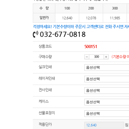
여행
7
수 량
100
200
300
텀블러
8
일반가
12,640
12,078
11,985
걱정마세요! 기본수량이하 주문시 고객센터로 전화 주시면 자
파우치
9
032-677-0818
AP-100125
10
상품코드
500151
usb
11
구매수량
(기본수량 
감
증
보조배터리
12
실크인쇄
송월타올
13
레이저인쇄
소
가
전사인쇄
에코백
14
케이스
AP-100025
15
선물포장지
쿠션
16
적용단가
원
AP-100050
17