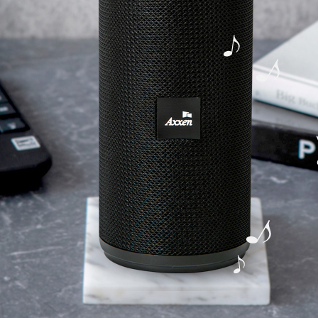
노트
18
스테들러
19
구급
20
물티슈
21
티슈
22
손톱
23
손톱깍이
24
AP-100071
25
보냉
26
AP-100052
27