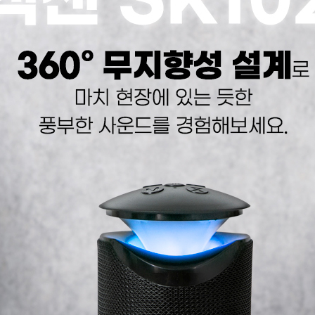
텀블러
8
파우치
9
AP-100125
10
usb
11
보조배터리
12
송월타올
13
에코백
14
AP-100025
15
쿠션
16
AP-100050
17