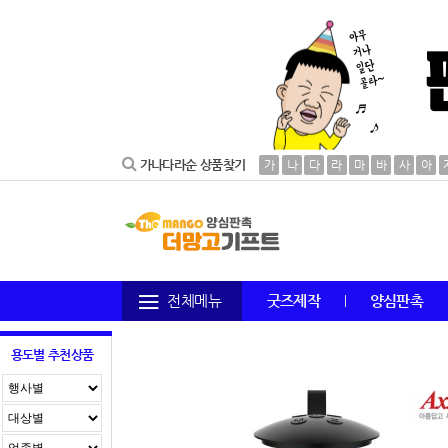
가나다라순 상품찾기
가
나
다
라
마
바
사
아
전체메뉴
굿즈제작
양심판촉
용도별 추천상품