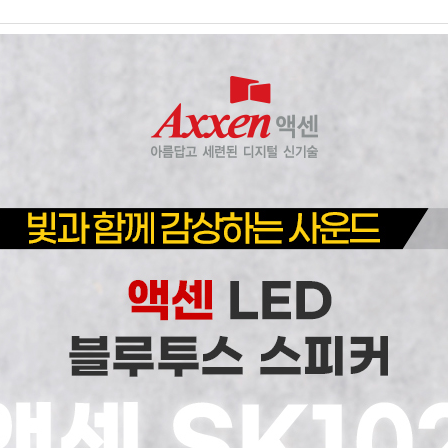
AP-100150
28
AP-100084
29
AP-100106
30
우산
1
AP-100062
2
타올
3
수건
4
볼펜
5
양심판촉
6
여행
7