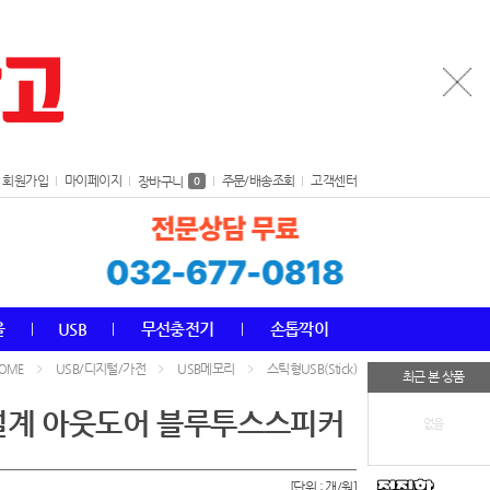
회원가입
마이페이지
주문/배송조회
고객센터
장바구니
0
올
USB
무선충전기
손톱깍이
USB/디지털/가전
USB메모리
스틱형USB(Stick)
OME
최근 본 상품
성설계 아웃도어 블루투스스피커
없음
[단위 : 개/원]