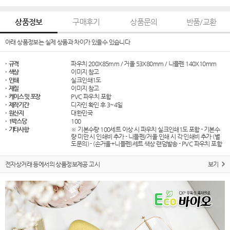
상품정보
구매후기
상품문의
반품/교환
아래 상품정보는 실제 상품과 차이가 있을수 있습니다
· 규격
파우치 200X85mm / 거울 53X80mm / 니들펜 140X10mm
· 색상
이미지 참고
· 인쇄
실크인쇄1도
· 재질
이미지 참고
· 케이스 및 포장
PVC 파우치 포함
· 제작기간
디자인 확인 후 3~4일
· 원산지
대한민국
· 1박스당
100
· 기타사항
※ 기본수량 100세트 이상 시 파우치 실크인쇄1도 포함 - 기본수
량 미만 시 인쇄비 추가 - 니들펜/거울 인쇄 시 각 인쇄비 추가 (별
도문의) - (손거울+니들펜)세트 색상 랜덤발송 - PVC 파우치 포함
전자상거래 등에서의 상품정보제공 고시
보기