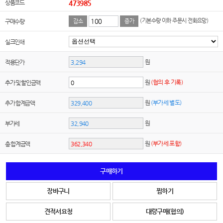
상품코드
473985
(기본수량 이하 주문시 전화요망)
구매수량
감소
증가
실크인쇄
원
적용단가
원
(협의 후 기록)
추가 및 할인금액
원
(부가세 별도)
추가 합계금액
원
부가세
원
(부가세 포함)
총 합계금액
구매하기
장바구니
찜하기
견적서요청
대량구매(협의)