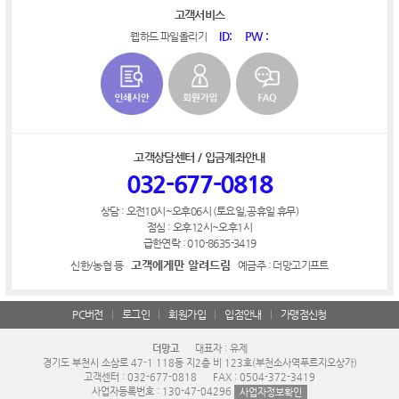
고객서비스
ID:
PW :
웹하드 파일올리기
고객상담센터 / 입금계좌안내
032-677-0818
상담 : 오전10시~오후06시 (토요일,공휴일 휴무)
점심 : 오후12시~오후1시
급한연락 : 010-8635-3419
고객에게만 알려드림
신한/농협 등
예금주 : 더망고기프트
PC버전
로그인
회원가입
입점안내
가맹점신청
더망고
대표자 : 유제
경기도 부천시 소삼로 47-1 118동 지2층 비 123호(부천소사역푸르지오상가)
고객센터 : 032-677-0818
FAX : 0504-372-3419
사업자등록번호 : 130-47-04296
사업자정보확인