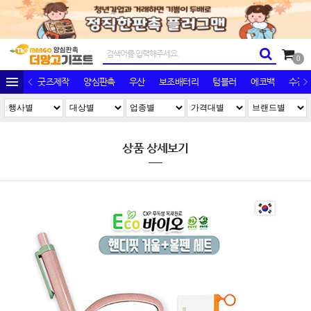
0
굿즈제작
양심판촉
우산
보조배터리
텀블러
에코백
수건/
상품 상세보기