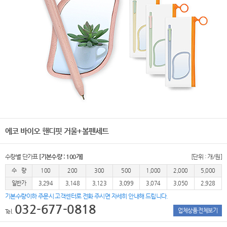
에코 바이오 핸디핏 거울+볼펜세트
수량별 단가표
[기본수량 : 100개]
[단위 : 개/원]
수 량
100
200
300
500
1,000
2,000
5,000
일반가
3,294
3,148
3,123
3,099
3,074
3,050
2,928
기본수량이하 주문시 고객센터로 전화 주시면 자세히 안내해 드립니다.
032-677-0818
업체상품 전체보기
Tel.