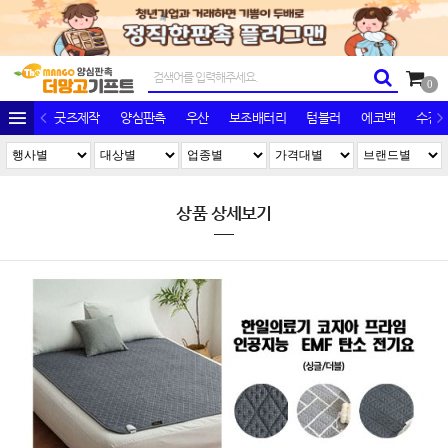
0
굿즈제작
양심판촉
우산
보조배터리
텀블러
에코백
수건/
상품 상세보기