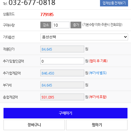
032-677-0818
업체상품 전체보기
Tel.
상품코드
779185
(기본수량 이하 주문시 전화요망)
구매수량
감소
증가
기타옵션
원
적용단가
원
(협의 후 기록)
추가 및 할인금액
원
(부가세 별도)
추가 합계금액
원
부가세
원
(부가세 포함)
총 합계금액
구매하기
장바구니
찜하기