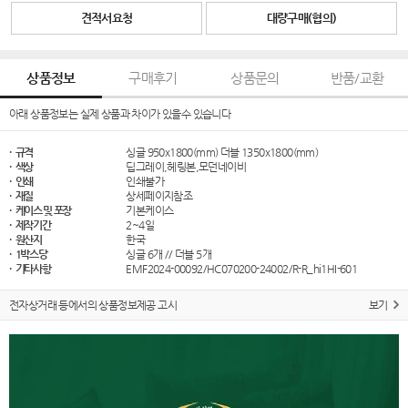
견적서요청
대량구매(협의)
상품정보
구매후기
상품문의
반품/교환
아래 상품정보는 실제 상품과 차이가 있을수 있습니다
· 규격
싱글 950x1800(mm) 더블 1350x1800(mm)
· 색상
딥그레이,헤링본,모던네이비
· 인쇄
인쇄불가
· 재질
상세페이지참조
· 케이스 및 포장
기본케이스
· 제작기간
2~4일
· 원산지
한국
· 1박스당
싱글 6개 // 더블 5개
· 기타사항
EMF2024-00092/HC070200-24002/R-R_hi1HI-601
전자상거래 등에서의 상품정보제공 고시
보기