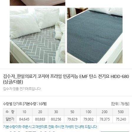
김수자_한일의료기 코지아 프라임 인공지능 EMF 탄소 전기요 HIDD-680
(싱글/더블)
김수자 정품 전기매트입니다.
수량별 단가표
[기본수량 : 10개]
[단위 : 개/원]
수 량
10
20
30
50
100
200
500
일반가
84,645
80,883
80,256
79,629
79,002
78,375
75,240
기본수량이하 주문시 고객센터로 전화 주시면 자세히 안내해 드립니다.