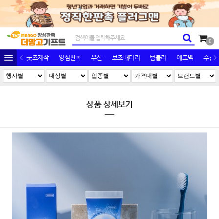
0
굿즈제작
양심판촉
우산
보조배터리
텀블러
에코백
수건/
상품 상세보기