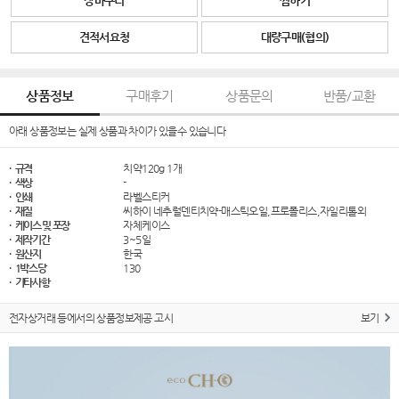
장바구니
찜하기
견적서요청
대량구매(협의)
상품정보
구매후기
상품문의
반품/교환
아래 상품정보는 실제 상품과 차이가 있을수 있습니다
· 규격
치약120g 1개
· 색상
-
· 인쇄
라벨스티커
· 재질
씨하이 네추럴덴티치약-매스틱오일,프로폴리스,자일리톨외
· 케이스 및 포장
자체케이스
· 제작기간
3~5일
· 원산지
한국
· 1박스당
130
· 기타사항
전자상거래 등에서의 상품정보제공 고시
보기