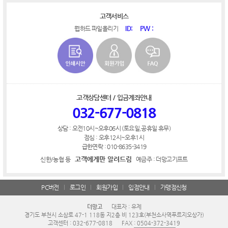
고객서비스
ID:
PW :
웹하드 파일올리기
고객상담센터 / 입금계좌안내
032-677-0818
상담 : 오전10시~오후06시 (토요일,공휴일 휴무)
점심 : 오후12시~오후1시
급한연락 : 010-8635-3419
고객에게만 알려드림
신한/농협 등
예금주 : 더망고기프트
PC버전
로그인
회원가입
입점안내
가맹점신청
더망고
대표자 : 유제
경기도 부천시 소삼로 47-1 118동 지2층 비 123호(부천소사역푸르지오상가)
고객센터 : 032-677-0818
FAX : 0504-372-3419