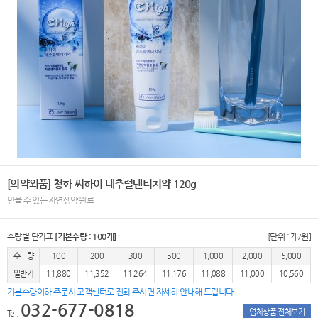
[의약외품] 청화 씨하이 네추럴덴티치약 120g
믿을 수 있는 자연생약 원료
수량별 단가표
[기본수량 : 100개]
[단위 : 개/원]
수 량
100
200
300
500
1,000
2,000
5,000
일반가
11,880
11,352
11,264
11,176
11,088
11,000
10,560
기본수량이하 주문시 고객센터로 전화 주시면 자세히 안내해 드립니다.
032-677-0818
업체상품 전체보기
Tel.