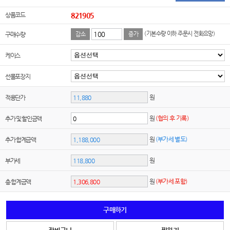
상품코드
821905
(기본수량 이하 주문시 전화요망)
구매수량
감소
증가
케이스
선물포장지
원
적용단가
원
(협의 후 기록)
추가 및 할인금액
원
(부가세 별도)
추가 합계금액
원
부가세
원
(부가세 포함)
총 합계금액
구매하기