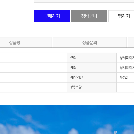
노트
18
구매하기
장바구니
찜하기
스테들러
19
구급
20
상품평
상품문의
물티슈
21
색상
상세페이지
티슈
22
재질
상세페이지
제작기간
5-7일
손톱
23
1박스당
손톱깍이
24
AP-100071
25
보냉
26
AP-100052
27