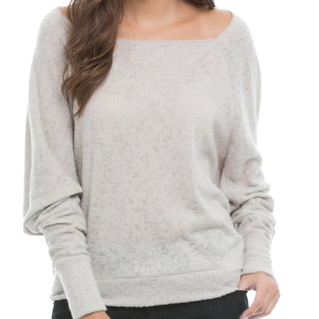
AP-100150
28
AP-100084
29
AP-100106
30