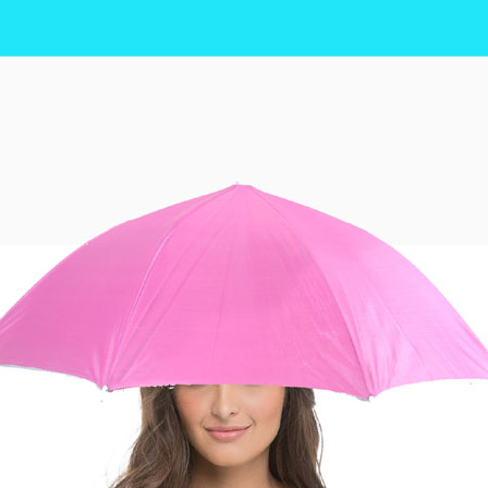
노트
18
스테들러
19
구급
20
물티슈
21
티슈
22
손톱
23
손톱깍이
24
AP-100071
25
보냉
26
AP-100052
27