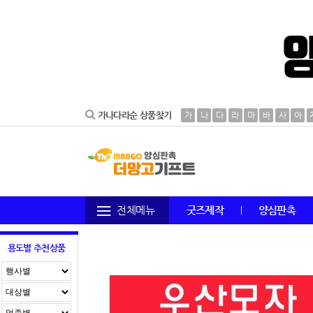
가나다라순 상품찾기
가
나
다
라
마
바
사
아
전체메뉴
굿즈제작
양심판촉
용도별 추천상품