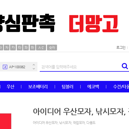
AP-100106
30
자
차
카
타
파
하
A-Z
숫자
로그인
우산
1
AP-100062
2
타올
3
우산
보조배터리
텀블러
에코백
수건/타
수건
4
볼펜
5
아이디어 우산모자, 낚시모자,
양심판촉
6
아이디어 우산모자, 낚시모자, 작업모자, 다용도