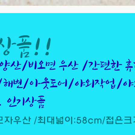
텀블러
8
파우치
9
AP-100125
10
usb
11
보조배터리
12
송월타올
13
에코백
14
AP-100025
15
쿠션
16
AP-100050
17