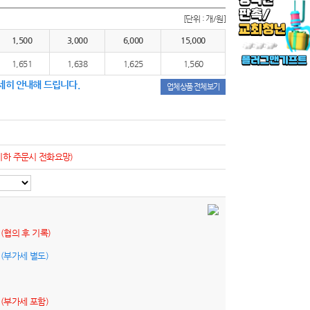
[단위 : 개/원]
1,500
3,000
6,000
15,000
1,651
1,638
1,625
1,560
세히 안내해 드립니다.
업체상품 전체보기
이하 주문시 전화요망)
원
(협의 후 기록)
원
(부가세 별도)
원
(부가세 포함)