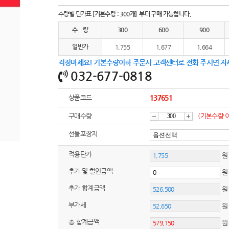
여행
7
수량별 단가표
[기본수량 : 300개] 부터 구매 가능합니다.
텀블러
8
수 량
300
600
900
일반가
파우치
1,755
1,677
1,664
9
걱정마세요! 기본수량이하 주문시 고객센터로 전화 주시면 자
AP-100125
10
032-677-0818
usb
11
상품코드
137651
보조배터리
12
구매수량
(기본수량 
감
증
선물포장지
송월타올
13
적용단가
원
에코백
14
소
가
추가 및 할인금액
AP-100025
15
추가 합계금액
쿠션
부가세
원
16
총 합계금액
AP-100050
17