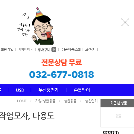
회원가입
마이페이지
주문/배송조회
고객센터
장바구니
0
올
USB
무선충전기
손톱깍이
가정/생활용품
생활용품
생활잡화
HOME
최근 본 상품
 작업모자, 다용도
없음