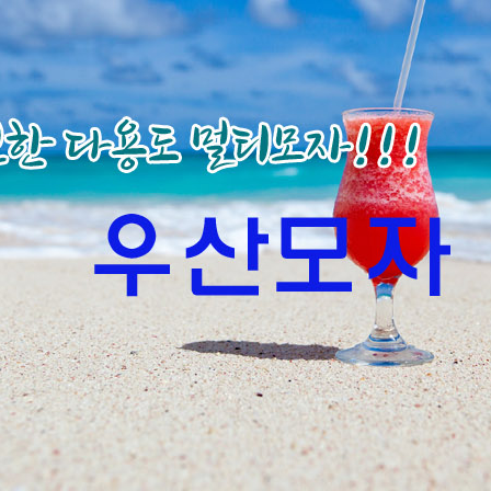
AP-100150
28
AP-100084
29
AP-100106
30
우산
1
AP-100062
2
타올
3
수건
4
볼펜
5
양심판촉
6
여행
7