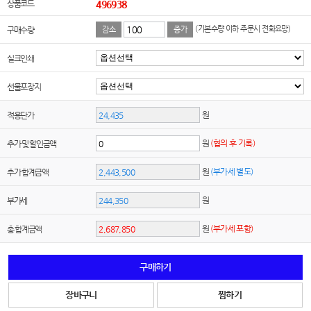
상품코드
496938
(기본수량 이하 주문시 전화요망)
구매수량
감소
증가
실크인쇄
선물포장지
원
적용단가
원
(협의 후 기록)
추가 및 할인금액
원
(부가세 별도)
추가 합계금액
원
부가세
원
(부가세 포함)
총 합계금액
구매하기
장바구니
찜하기