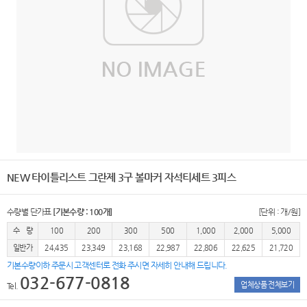
NEW 타이틀리스트 그란제 3구 볼마커 자석티세트 3피스
수량별 단가표
[기본수량 : 100개]
[단위 : 개/원]
수 량
100
200
300
500
1,000
2,000
5,000
일반가
24,435
23,349
23,168
22,987
22,806
22,625
21,720
기본수량이하 주문시 고객센터로 전화 주시면 자세히 안내해 드립니다.
032-677-0818
업체상품 전체보기
Tel.