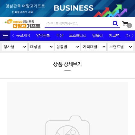
0
굿즈제작
양심판촉
우산
보조배터리
텀블러
에코백
수건/
상품 상세보기