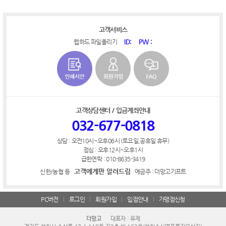
고객서비스
ID:
PW :
웹하드 파일올리기
고객상담센터 / 입금계좌안내
032-677-0818
상담 : 오전10시~오후06시 (토요일,공휴일 휴무)
점심 : 오후12시~오후1시
급한연락 : 010-8635-3419
고객에게만 알려드림
신한/농협 등
예금주 : 더망고기프트
PC버전
로그인
회원가입
입점안내
가맹점신청
더망고
대표자 : 유제