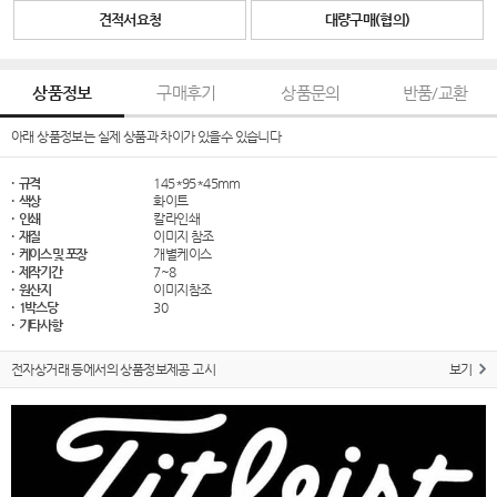
견적서요청
대량구매(협의)
상품정보
구매후기
상품문의
반품/교환
아래 상품정보는 실제 상품과 차이가 있을수 있습니다
· 규격
145*95*45mm
· 색상
화이트
· 인쇄
칼라인쇄
· 재질
이미지 참조
· 케이스 및 포장
개별케이스
· 제작기간
7~8
· 원산지
이미지참조
· 1박스당
30
· 기타사항
전자상거래 등에서의 상품정보제공 고시
보기