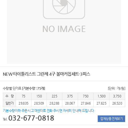
NEW 타이틀리스트 그란제 4구 볼마커칩세트-3피스
수량별 단가표
[기본수량 : 75개]
[단위 : 개/원]
수 량
75
150
225
375
750
1,500
3,750
일반가
29,835
28,509
28,288
28,067
27,846
27,625
26,520
기본수량이하 주문시 고객센터로 전화 주시면 자세히 안내해 드립니다.
032-677-0818
업체상품 전체보기
Tel.