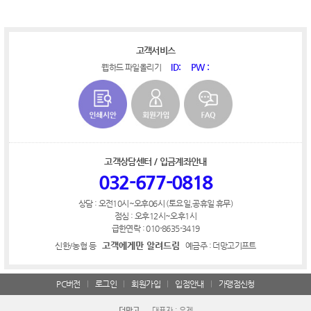
고객서비스
ID:
PW :
웹하드 파일올리기
고객상담센터 / 입금계좌안내
032-677-0818
상담 : 오전10시~오후06시 (토요일,공휴일 휴무)
점심 : 오후12시~오후1시
급한연락 : 010-8635-3419
고객에게만 알려드림
신한/농협 등
예금주 : 더망고기프트
PC버전
로그인
회원가입
입점안내
가맹점신청
더망고
대표자 : 유제