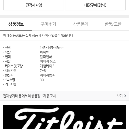
견적서요청
대량구매(협의)
상품정보
구매후기
상품문의
반품/교환
아래 상품정보는 실제 상품과 차이가 있을수 있습니다
· 규격
145*145*45mm
· 색상
화이트
· 인쇄
칼라인쇄
· 재질
이미지 참조
· 케이스 및 포장
개별케이스
· 제작기간
7~8
· 원산지
이미지참조
· 1박스당
30
· 기타사항
전자상거래 등에서의 상품정보제공 고시
보기