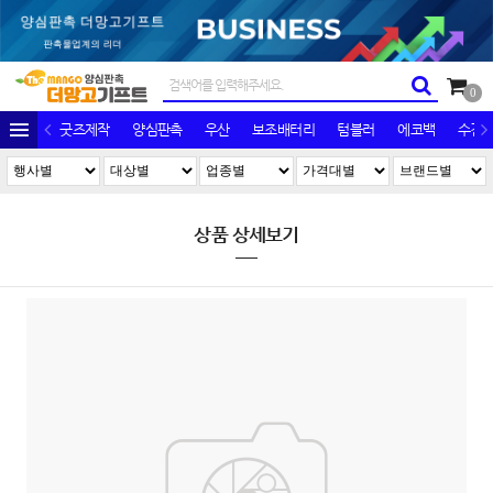
0
굿즈제작
양심판촉
우산
보조배터리
텀블러
에코백
수건/
상품 상세보기