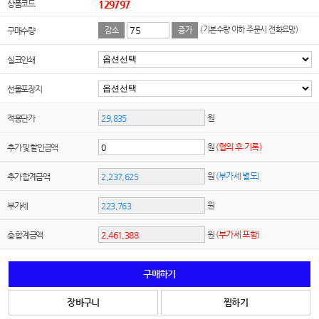
상품코드
129797
(기본수량 이하 주문시 전화요망)
구매수량
감소
증가
실크인쇄
선물포장지
원
적용단가
원
(협의 후 기록)
추가 및 할인금액
원
(부가세 별도)
추가 합계금액
원
부가세
원
(부가세 포함)
총 합계금액
구매하기
장바구니
찜하기