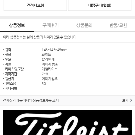
견적서요청
대량구매(협의)
상품정보
구매후기
상품문의
반품/교환
아래 상품정보는 실제 상품과 차이가 있을수 있습니다
· 규격
145*145*45mm
· 색상
화이트
· 인쇄
칼라인쇄
· 재질
이미지 참조
· 케이스 및 포장
개별케이스
· 제작기간
7~8
· 원산지
이미지참조
· 1박스당
30
· 기타사항
전자상거래 등에서의 상품정보제공 고시
보기