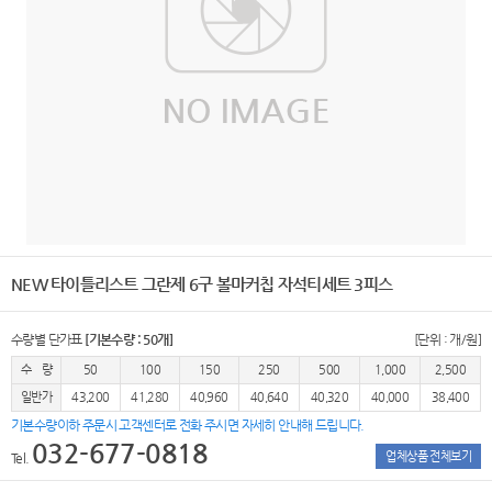
NEW 타이틀리스트 그란제 6구 볼마커칩 자석티세트 3피스
수량별 단가표
[기본수량 : 50개]
[단위 : 개/원]
수 량
50
100
150
250
500
1,000
2,500
일반가
43,200
41,280
40,960
40,640
40,320
40,000
38,400
기본수량이하 주문시 고객센터로 전화 주시면 자세히 안내해 드립니다.
032-677-0818
업체상품 전체보기
Tel.