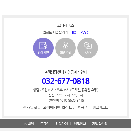
고객서비스
ID:
PW :
웹하드 파일올리기
고객상담센터 / 입금계좌안내
032-677-0818
상담 : 오전10시~오후06시 (토요일,공휴일 휴무)
점심 : 오후12시~오후1시
급한연락 : 010-8635-3419
고객에게만 알려드림
신한/농협 등
예금주 : 더망고기프트
PC버전
로그인
회원가입
입점안내
가맹점신청