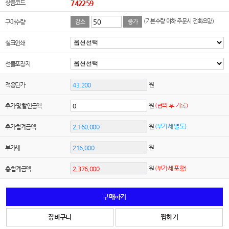
상품코드
742259
(기본수량 이하 주문시 전화요망)
구매수량
감소
증가
실크인쇄
선물포장지
원
적용단가
원
(협의 후 기록)
추가 및 할인금액
원
(부가세 별도)
추가 합계금액
원
부가세
원
(부가세 포함)
총 합계금액
구매하기
장바구니
찜하기