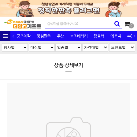
0
굿즈제작
양심판촉
우산
보조배터리
텀블러
에코백
수건/
상품 상세보기