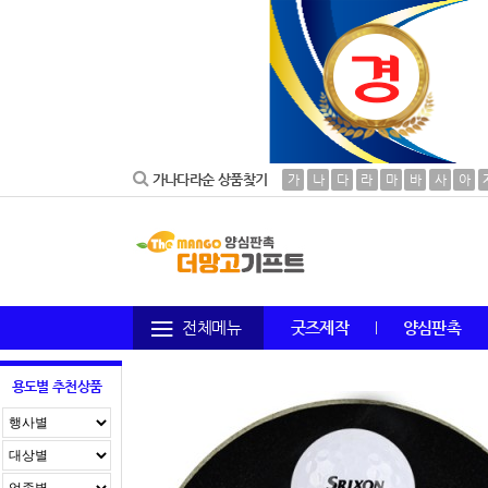
가나다라순 상품찾기
가
나
다
라
마
바
사
아
전체메뉴
굿즈제작
양심판촉
용도별 추천상품