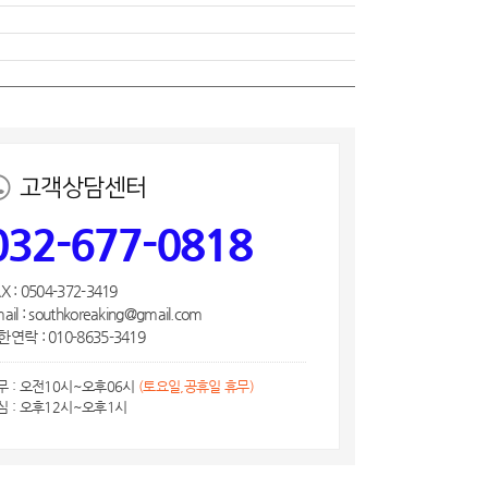
고객상담센터
032-677-0818
X : 0504-372-3419
ail : southkoreaking@gmail.com
연락 : 010-8635-3419
무 : 오전10시~오후06시
(토요일,공휴일 휴무)
심 : 오후12시~오후1시