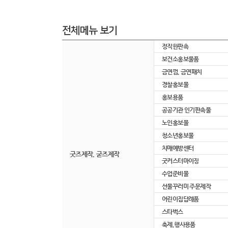
전체메뉴 보기
정직한판촉
보건소홍보물품
금연껌, 금연패치
경찰홍보물
홍보용품
공공기관 인기판촉물
노인홍보물
청소년홍보물
치매예방센터
굿즈제작, 굳즈제작
굿커스터마이징
수업준비물
선물꾸러미 주문제작
어린이집답례품
스타벅스
축제,행사용품