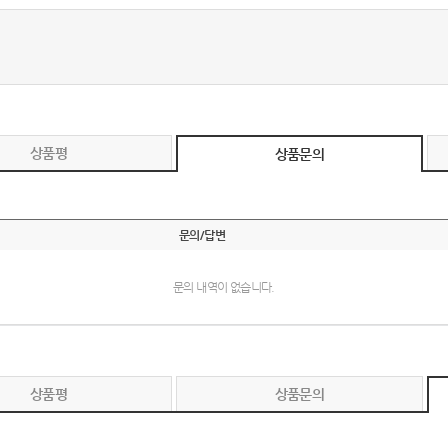
텀블러
8
파우치
9
AP-100125
10
상품평
상품문의
usb
11
보조배터리
12
문의/답변
송월타올
13
문의 내역이 없습니다.
에코백
14
AP-100025
15
쿠션
16
상품평
상품문의
AP-100050
17