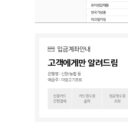
유치원답례품
한국기념품
아크릴키링
입금계좌안내
고객에게만 알려드림
은행명 : 신한/농협 등
예금주 : 더망고기프트
신용카드
카드영수증
현금영수증
간편결제
출력
조회