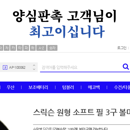
AP-100106
30
자
차
카
타
파
하
A-Z
숫자
로그인
우산
1
AP-100062
2
타올
3
우산
보조배터리
텀블러
에코백
수건/타
수건
4
볼펜
5
스릭슨 원형 소프트 필 3구 
양심판촉
6
수량별 단가표
[기본수량 : 100개] 부터 구매 가능합니다.