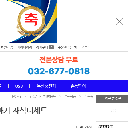
회원가입
마이페이지
주문/배송조회
고객센터
장바구니
0
올
USB
무선충전기
손톱깍이
건강/레저/차량용품
골프용품
골프공
HOME
최근 본 상품
볼마커 자석티세트
없음
[단위 : 개/원]