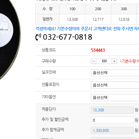
여행
7
수 량
100
200
300
텀블러
8
일반가
13,308
12,717
12,618
걱정마세요! 기본수량이하 주문시 고객센터로 전화 주시면 자
파우치
9
032-677-0818
AP-100125
10
상품코드
534443
usb
11
구매수량
(기본수량 
감
증
보조배터리
12
실크인쇄
송월타올
13
선물포장지
소
가
기타옵션
에코백
14
적용단가
원
AP-100025
15
추가 및 할인금액
쿠션
16
추가 합계금액
AP-100050
17