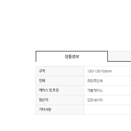
상품정보
규격
130*130*50mm
인쇄
프린트인쇄
케이스 및 포장
개별케이스
원산지
인도네시아
기타사항