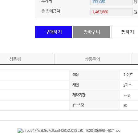
부가세
원
총 합계금액
노트
18
스테들러
19
구매하기
장바구니
찜하기
구급
20
물티슈
21
상품평
상품문의
티슈
22
색상
화이트
손톱
23
재질
2피스
손톱깍이
24
제작기간
7~8
1박스당
30
AP-100071
25
보냉
26
AP-100052
27