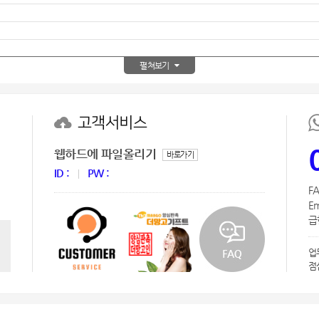
AP-100150
28
AP-100084
29
펼쳐보기
AP-100106
30
고객서비스
웹하드에 파일올리기
바로가기
ID :
PW :
FA
Em
급한
업
점