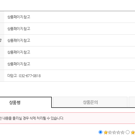
AP-100150
28
상품페이지 참고
AP-100084
29
상품페이지 참고
AP-100106
30
항
상품페이지 참고
우산
1
상품페이지 참고
AP-100062
2
상품페이지 참고
더망고 : 032-677-0818
타올
3
수건
4
상품문의
상품평
볼펜
5
양심판촉
6
 내용을 올리실 경우 삭제 처리될 수 있습니다.
여행
7