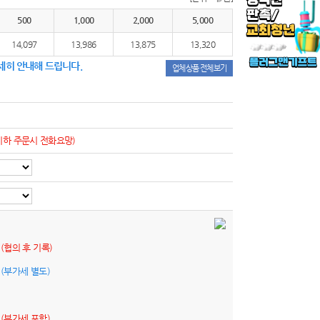
500
1,000
2,000
5,000
14,097
13,986
13,875
13,320
세히 안내해 드립니다.
업체상품 전체보기
이하 주문시 전화요망)
원
(협의 후 기록)
원
(부가세 별도)
원
(부가세 포함)