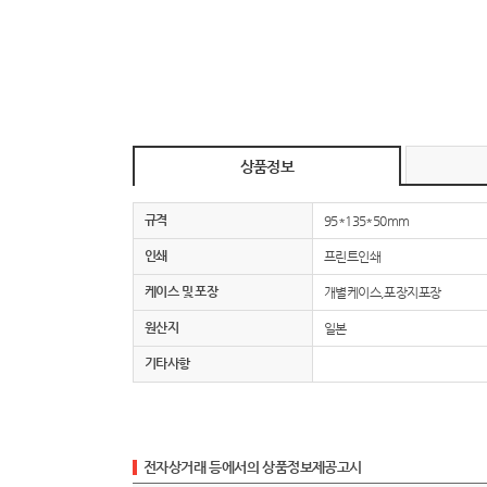
상품정보
규격
95*135*50mm
인쇄
프린트인쇄
케이스 및 포장
개별케이스,포장지포장
원산지
일본
기타사항
전자상거래 등에서의 상품정보제공고시