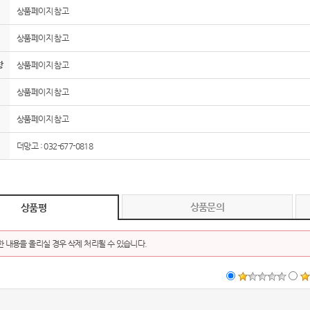
상품페이지 참고
AP-100150
28
상품페이지 참고
AP-100084
29
항
상품페이지 참고
AP-100106
30
상품페이지 참고
우산
1
상품페이지 참고
AP-100062
2
더망고 : 032-677-0818
타올
3
수건
4
상품문의
상품평
볼펜
5
 내용을 올리실 경우 삭제 처리될 수 있습니다.
양심판촉
6
여행
7