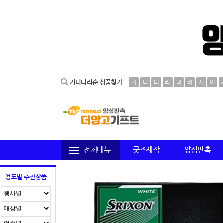
가나다라순 상품찾기
가
나
다
라
마
바
사
아
전체메뉴
굿즈제작
양심판촉
용도별 추천상품