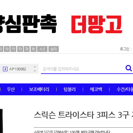
AP-100106
30
자
차
카
타
파
하
A-Z
숫자
로그인
우산
1
AP-100062
2
타올
3
우산
보조배터리
텀블러
에코백
수건/타
수건
4
볼펜
5
스릭슨 트라이스타 3피스 3구
양심판촉
6
수량별 단가표
[기본수량 : 100개] 부터 구매 가능합니다.