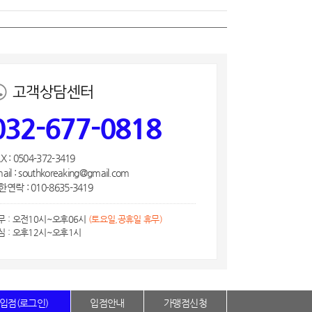
고객상담센터
032-677-0818
X : 0504-372-3419
ail : southkoreaking@gmail.com
연락 : 010-8635-3419
무 : 오전10시~오후06시
(토요일,공휴일 휴무)
심 : 오후12시~오후1시
입점(로그인)
입점안내
가맹점신청