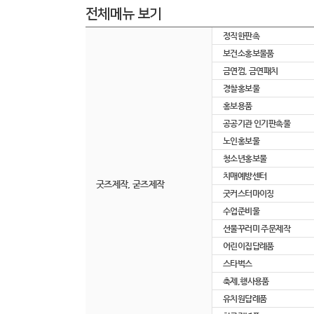
전체메뉴 보기
정직한판촉
보건소홍보물품
금연껌, 금연패치
경찰홍보물
홍보용품
공공기관 인기판촉물
노인홍보물
청소년홍보물
치매예방센터
굿즈제작, 굳즈제작
굿커스터마이징
수업준비물
선물꾸러미 주문제작
어린이집답례품
스타벅스
축제,행사용품
유치원답례품