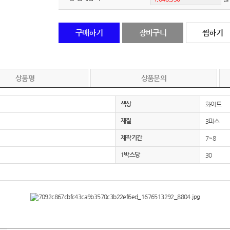
노트
18
구매하기
장바구니
찜하기
스테들러
19
구급
20
상품평
상품문의
물티슈
21
색상
화이트
티슈
22
재질
3피스
손톱
23
제작기간
7~8
1박스당
30
손톱깍이
24
AP-100071
25
보냉
26
AP-100052
27