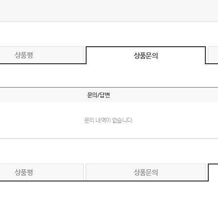
텀블러
8
파우치
9
상품평
AP-100125
상품문의
10
usb
11
문의/답변
보조배터리
12
송월타올
13
문의 내역이 없습니다.
에코백
14
AP-100025
15
상품평
상품문의
쿠션
16
AP-100050
17