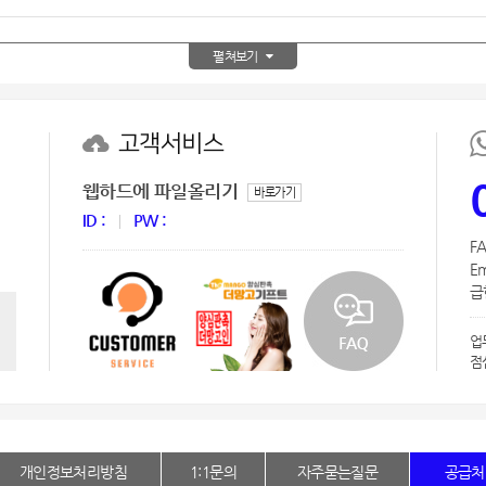
AP-100150
28
AP-100084
펼쳐보기
29
AP-100106
30
고객서비스
웹하드에 파일올리기
바로가기
ID :
PW :
FA
Em
급한
업
점
개인정보처리방침
1:1문의
자주묻는질문
공급처