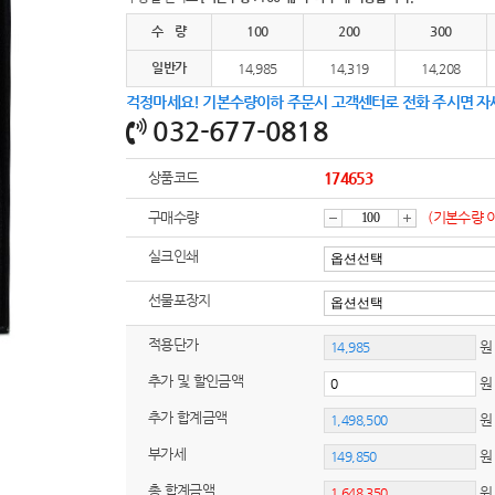
여행
7
수 량
100
200
300
텀블러
8
일반가
14,985
14,319
14,208
걱정마세요! 기본수량이하 주문시 고객센터로 전화 주시면 자
파우치
9
032-677-0818
AP-100125
10
상품코드
174653
usb
11
구매수량
(기본수량 
감
증
보조배터리
12
실크인쇄
송월타올
13
선물포장지
소
가
적용단가
에코백
원
14
추가 및 할인금액
AP-100025
15
추가 합계금액
쿠션
16
부가세
원
총 합계금액
AP-100050
17