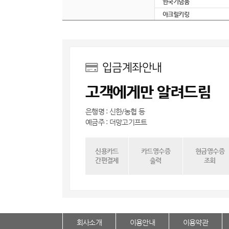
한국기념품
아크릴키링
입금계좌안내
고객에게만 알려드림
은행명 : 신한/농협 등
예금주 : 더망고기프트
신용카드
카드영수증
현금영수증
간편결제
출력
조회
회사소개
이용안내
이용약관