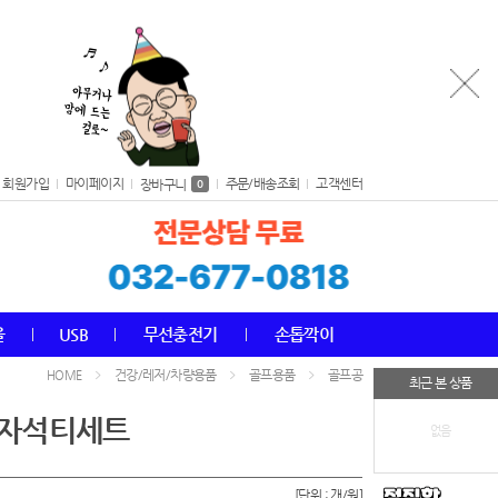
회원가입
마이페이지
주문/배송조회
고객센터
장바구니
0
올
USB
무선충전기
손톱깍이
건강/레저/차량용품
골프용품
골프공
HOME
최근 본 상품
 자석티세트
없음
[단위 : 개/원]