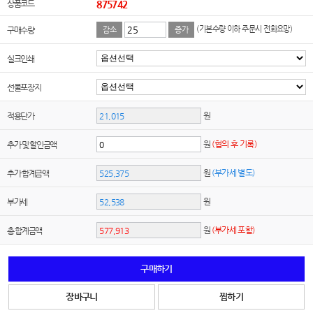
상품코드
875742
(기본수량 이하 주문시 전화요망)
구매수량
감소
증가
실크인쇄
선물포장지
원
적용단가
원
(협의 후 기록)
추가 및 할인금액
원
(부가세 별도)
추가 합계금액
원
부가세
원
(부가세 포함)
총 합계금액
구매하기
장바구니
찜하기