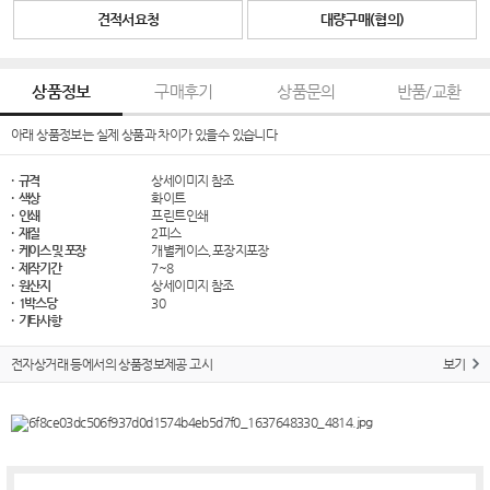
견적서요청
대량구매(협의)
상품정보
구매후기
상품문의
반품/교환
아래 상품정보는 실제 상품과 차이가 있을수 있습니다
· 규격
상세이미지 참조
· 색상
화이트
· 인쇄
프린트인쇄
· 재질
2피스
· 케이스 및 포장
개별케이스,포장지포장
· 제작기간
7~8
· 원산지
상세이미지 참조
· 1박스당
30
· 기타사항
전자상거래 등에서의 상품정보제공 고시
보기