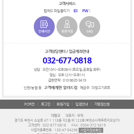
고객서비스
ID:
PW :
웹하드 파일올리기
고객상담센터 / 입금계좌안내
032-677-0818
상담 : 오전10시~오후06시 (토요일,공휴일 휴무)
점심 : 오후12시~오후1시
급한연락 : 010-8635-3419
고객에게만 알려드림
신한/농협 등
예금주 : 더망고기프트
PC버전
로그인
회원가입
입점안내
가맹점신청
더망고
대표자 : 유제
경기도 부천시 소삼로 47-1 118동 지2층 비 123호(부천소사역푸르지오상가)
고객센터 : 032-677-0818
FAX : 0504-372-3419
사업자등록번호 : 130-47-04296
사업자정보확인