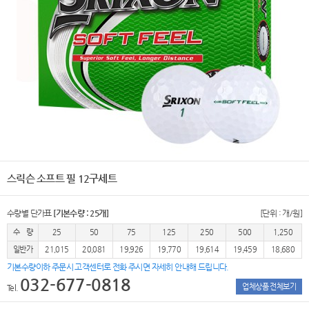
스릭슨 소프트 필 12구세트
수량별 단가표
[기본수량 : 25개]
[단위 : 개/원]
수 량
25
50
75
125
250
500
1,250
일반가
21,015
20,081
19,926
19,770
19,614
19,459
18,680
기본수량이하 주문시 고객센터로 전화 주시면 자세히 안내해 드립니다.
032-677-0818
업체상품 전체보기
Tel.