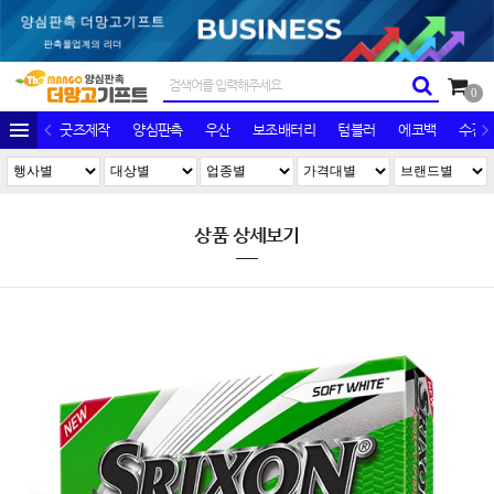
0
굿즈제작
양심판촉
우산
보조배터리
텀블러
에코백
수건/
상품 상세보기