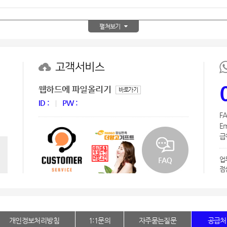
AP-100150
28
AP-100084
펼쳐보기
29
AP-100106
30
고객서비스
웹하드에 파일올리기
바로가기
ID :
PW :
FA
Em
급한
업
점
개인정보처리방침
1:1문의
자주묻는질문
공급처