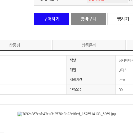
노트
18
구매하기
장바구니
찜하기
스테들러
19
구급
20
상품평
상품문의
물티슈
21
색상
상세이미지
티슈
22
재질
3피스
손톱
23
제작기간
7~8
1박스당
30
손톱깍이
24
AP-100071
25
보냉
26
AP-100052
27