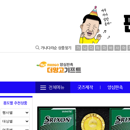
가나다라순 상품찾기
가
나
다
라
마
바
사
아
전체메뉴
굿즈제작
양심판촉
용도별 추천상품