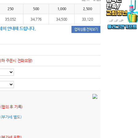
250
500
1,000
2,500
35,052
34,776
34,500
33,120
세히 안내해 드립니다.
업체상품 전체보기
이하 주문시 전화요망)
원
(협의 후 기록)
원
(부가세 별도)
원
(부가세 포함)