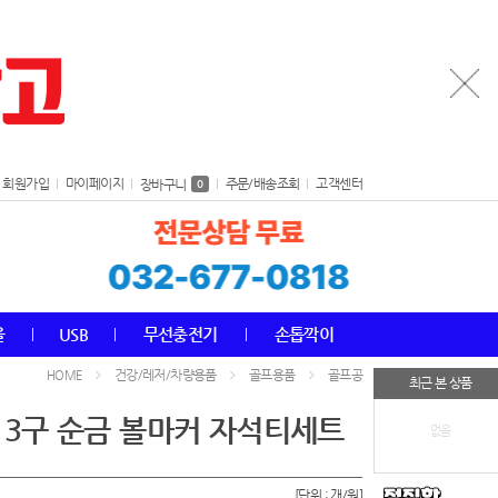
회원가입
마이페이지
주문/배송조회
고객센터
장바구니
0
올
USB
무선충전기
손톱깍이
건강/레저/차량용품
골프용품
골프공
HOME
최근 본 상품
 3구 순금 볼마커 자석티세트
없음
[단위 : 개/원]