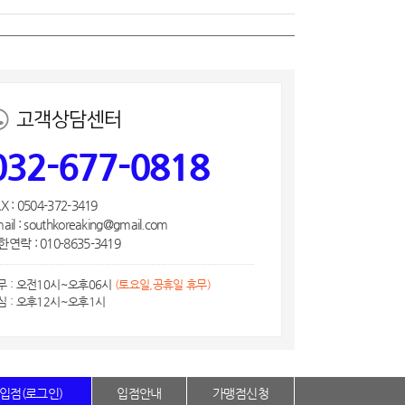
고객상담센터
032-677-0818
X : 0504-372-3419
ail : southkoreaking@gmail.com
연락 : 010-8635-3419
무 : 오전10시~오후06시
(토요일,공휴일 휴무)
심 : 오후12시~오후1시
입점(로그인)
입점안내
가맹점신청