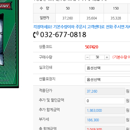
여행
7
수 량
50
100
150
텀블러
8
일반가
37,260
35,604
35,328
걱정마세요! 기본수량이하 주문시 고객센터로 전화 주시면 자
파우치
9
032-677-0818
AP-100125
10
상품코드
507420
usb
11
구매수량
(기본수량 
감
증
보조배터리
12
실크인쇄
송월타올
13
선물포장지
소
가
적용단가
에코백
원
14
추가 및 할인금액
AP-100025
15
추가 합계금액
쿠션
16
부가세
원
총 합계금액
AP-100050
17