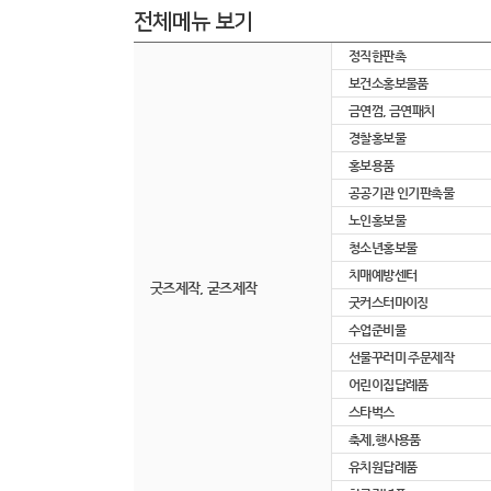
전체메뉴 보기
정직한판촉
보건소홍보물품
금연껌, 금연패치
경찰홍보물
홍보용품
공공기관 인기판촉물
노인홍보물
청소년홍보물
치매예방센터
굿즈제작, 굳즈제작
굿커스터마이징
수업준비물
선물꾸러미 주문제작
어린이집답례품
스타벅스
축제,행사용품
유치원답례품