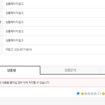
상품페이지 참고
AP-100150
28
상품페이지 참고
AP-100084
29
항
상품페이지 참고
AP-100106
30
상품페이지 참고
우산
1
상품페이지 참고
AP-100062
2
더망고 : 032-677-0818
타올
3
수건
4
상품문의
상품평
볼펜
5
 내용을 올리실 경우 삭제 처리될 수 있습니다.
양심판촉
6
여행
7