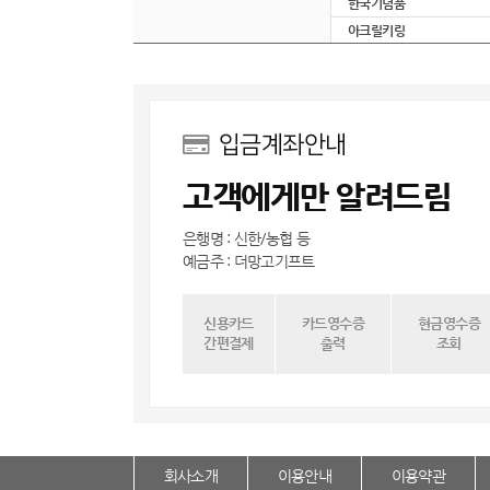
한국기념품
아크릴키링
입금계좌안내
고객에게만 알려드림
은행명 : 신한/농협 등
예금주 : 더망고기프트
신용카드
카드영수증
현금영수증
간편결제
출력
조회
회사소개
이용안내
이용약관