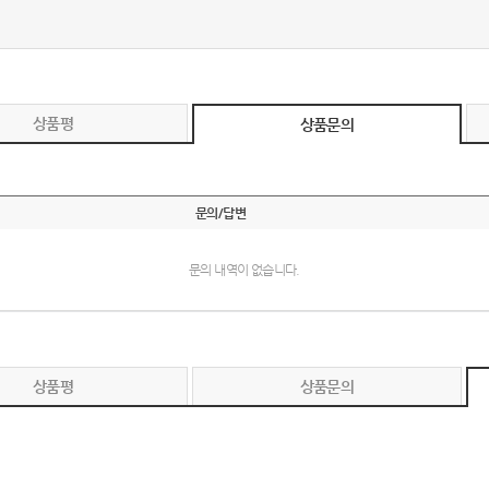
텀블러
8
파우치
9
상품평
AP-100125
상품문의
10
usb
11
문의/답변
보조배터리
12
송월타올
13
문의 내역이 없습니다.
에코백
14
AP-100025
15
상품평
상품문의
쿠션
16
AP-100050
17