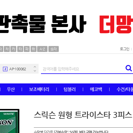
AP-100106
30
자
차
카
타
파
하
A-Z
숫자
로그인
우산
1
AP-100062
2
타올
3
우산
보조배터리
텀블러
에코백
수건/타
수건
4
볼펜
5
스릭슨 원형 트라이스타 3피스
양심판촉
6
수량별 단가표
[기본수량 : 50개] 부터 구매 가능합니다.