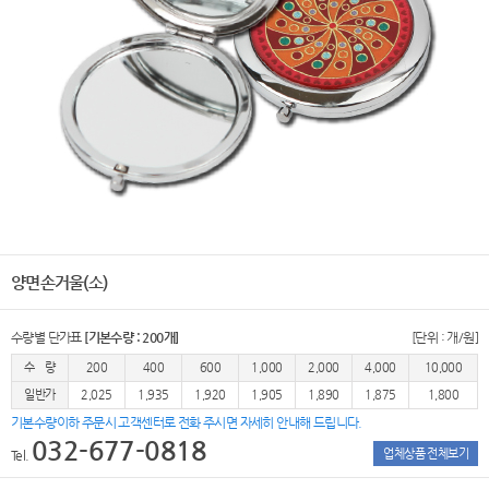
양면손거울(소)
수량별 단가표
[기본수량 : 200개]
[단위 : 개/원]
수 량
200
400
600
1,000
2,000
4,000
10,000
일반가
2,025
1,935
1,920
1,905
1,890
1,875
1,800
기본수량이하 주문시 고객센터로 전화 주시면 자세히 안내해 드립니다.
032-677-0818
업체상품 전체보기
Tel.