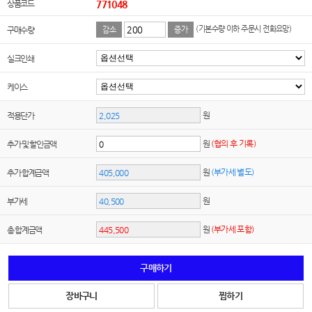
상품코드
771048
(기본수량 이하 주문시 전화요망)
구매수량
감소
증가
실크인쇄
케이스
원
적용단가
원
(협의 후 기록)
추가 및 할인금액
원
(부가세 별도)
추가 합계금액
원
부가세
원
(부가세 포함)
총 합계금액
구매하기
장바구니
찜하기