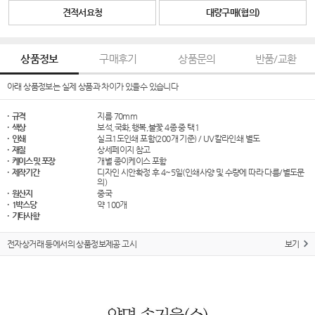
견적서요청
대량구매(협의)
상품정보
구매후기
상품문의
반품/교환
아래 상품정보는 실제 상품과 차이가 있을수 있습니다
· 규격
지름 70mm
· 색상
보석,국화,행복,불꽃 4종 중 택1
· 인쇄
실크1도인쇄 포함(200개 기준) / UV칼라인쇄 별도
· 재질
상세페이지 참고
· 케이스 및 포장
개별 종이케이스 포함
· 제작기간
디자인 시안확정 후 4~5일(인쇄사양 및 수량에 따라 다름/별도문
의)
· 원산지
중국
· 1박스당
약 100개
· 기타사항
전자상거래 등에서의 상품정보제공 고시
보기