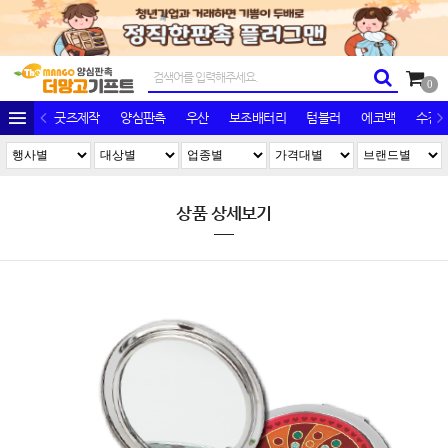
0
굿즈제작
양심판촉
우산
보조배터리
텀블러
에코백
수건/
상품 상세보기