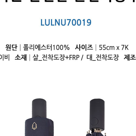
노트
18
스테들러
19
구급
20
물티슈
21
티슈
22
손톱
23
손톱깍이
24
AP-100071
25
보냉
26
AP-100052
27