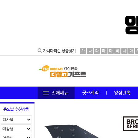
가나다라순 상품찾기
가
나
다
라
마
바
사
아
전체메뉴
굿즈제작
양심판촉
용도별 추천상품