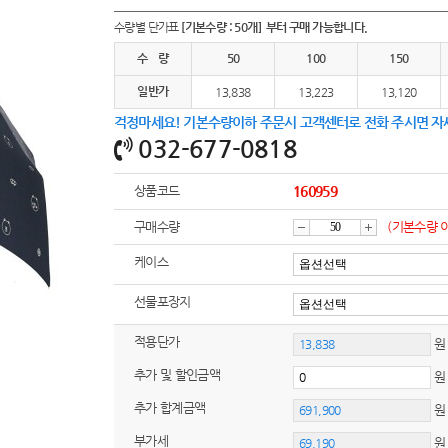
여행
7
수량별 단가표
[기본수량 : 50개] 부터 구매 가능합니다.
텀블러
8
수 량
50
100
150
일반가
파우치
13,838
13,223
13,120
9
걱정마세요! 기본수량이하 주문시 고객센터로 전화 주시면 자
AP-100125
10
032-677-0818
usb
11
상품코드
160959
보조배터리
12
구매수량
(기본수량 
감
증
케이스
송월타올
13
선물포장지
에코백
14
소
가
적용단가
원
AP-100025
15
추가 및 할인금액
쿠션
16
추가 합계금액
부가세
원
AP-100050
17