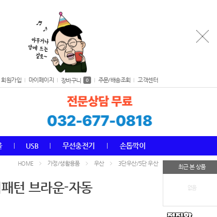
회원가입
마이페이지
주문/배송조회
고객센터
장바구니
0
올
USB
무선충전기
손톱깍이
가정/생활용품
우산
3단우산/5단 우산
HOME
최근 본 상품
리패턴 브라운-자동
없음