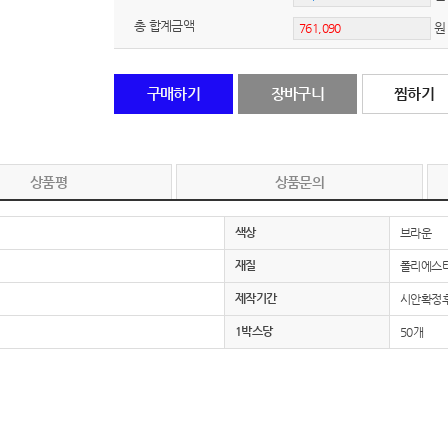
총 합계금액
노트
18
스테들러
19
구매하기
장바구니
찜하기
구급
20
물티슈
21
상품평
상품문의
티슈
22
색상
브라운
손톱
23
재질
폴리에스터
제작기간
시안확정후
손톱깍이
24
1박스당
50개
AP-100071
25
보냉
26
AP-100052
27