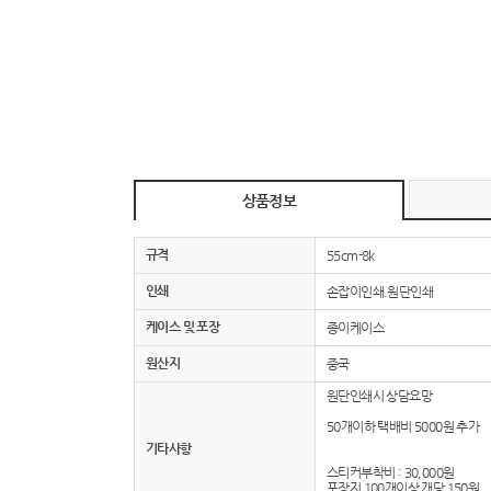
상품정보
규격
55cm-8k
인쇄
손잡이인쇄.원단인쇄
케이스 및 포장
종이케이스
원산지
중국
원단인쇄시 상담요망
50개이하 택배비 5000원 추가
기타사항
스티커부착비 : 30,000원
포장지 100개이상 개당 150원