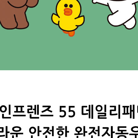
텀블러
8
파우치
9
AP-100125
10
usb
11
보조배터리
12
송월타올
13
에코백
14
AP-100025
15
쿠션
16
AP-100050
17