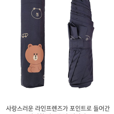
AP-100150
28
AP-100084
29
AP-100106
30