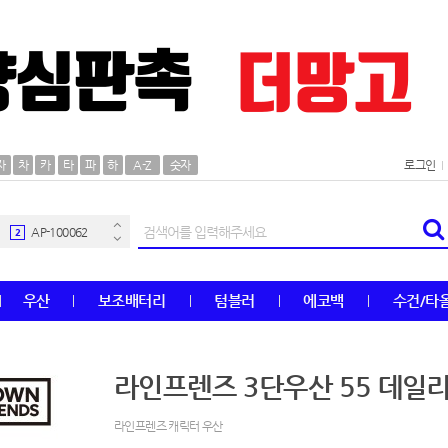
AP-100106
30
자
차
카
타
파
하
A-Z
숫자
로그인
우산
1
AP-100062
2
타올
3
우산
보조배터리
텀블러
에코백
수건/타
수건
4
볼펜
5
라인프렌즈 3단우산 55 데일
양심판촉
6
라인프렌즈 캐릭터 우산