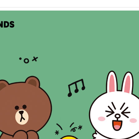
AP-100150
28
AP-100084
29
AP-100106
30
우산
1
AP-100062
2
타올
3
수건
4
볼펜
5
양심판촉
6
여행
7