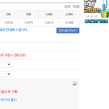
[단위 : 개/원]
250
500
1,000
2,500
13,018
12,915
12,813
12,300
세히 안내해 드립니다.
업체상품 전체보기
이하 주문시 전화요망)
원
(협의 후 기록)
원
(부가세 별도)