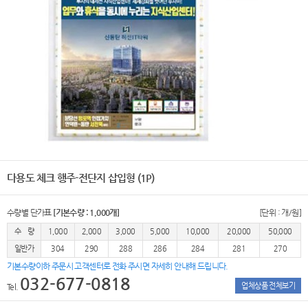
다용도 체크 행주-전단지 삽입형 (1P)
수량별 단가표
[기본수량 : 1,000개]
[단위 : 개/원]
수 량
1,000
2,000
3,000
5,000
10,000
20,000
50,000
일반가
304
290
288
286
284
281
270
기본수량이하 주문시 고객센터로 전화 주시면 자세히 안내해 드립니다.
032-677-0818
업체상품 전체보기
Tel.