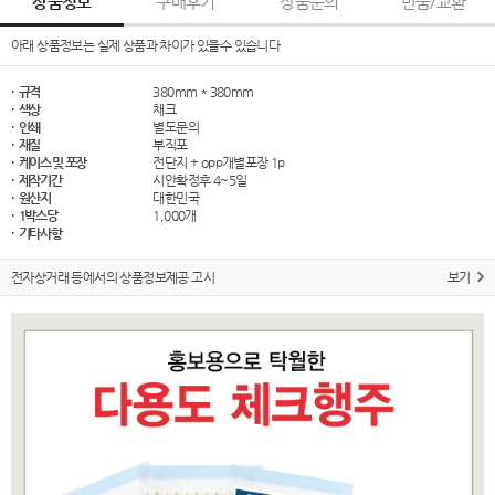
상품정보
구매후기
상품문의
반품/교환
아래 상품정보는 실제 상품과 차이가 있을수 있습니다
· 규격
380mm * 380mm
· 색상
채크
· 인쇄
별도문의
· 재질
부직포
· 케이스 및 포장
전단지 + opp개별포장 1p
· 제작기간
시안확정후 4~5일
· 원산지
대한민국
· 1박스당
1,000개
· 기타사항
전자상거래 등에서의 상품정보제공 고시
보기