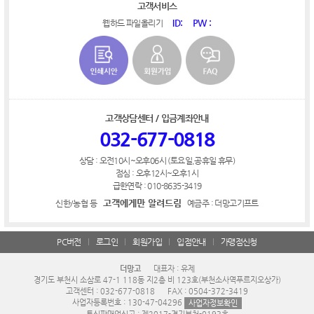
고객서비스
ID:
PW :
웹하드 파일올리기
고객상담센터 / 입금계좌안내
032-677-0818
상담 : 오전10시~오후06시 (토요일,공휴일 휴무)
점심 : 오후12시~오후1시
급한연락 : 010-8635-3419
고객에게만 알려드림
신한/농협 등
예금주 : 더망고기프트
PC버전
로그인
회원가입
입점안내
가맹점신청
더망고
대표자 : 유제
경기도 부천시 소삼로 47-1 118동 지2층 비 123호(부천소사역푸르지오상가)
고객센터 : 032-677-0818
FAX : 0504-372-3419
사업자등록번호 : 130-47-04296
사업자정보확인