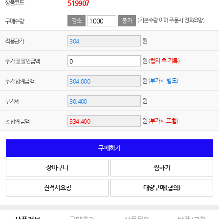
상품코드
519907
(기본수량 이하 주문시 전화요망)
구매수량
감소
증가
원
적용단가
원
(협의 후 기록)
추가 및 할인금액
원
(부가세 별도)
추가 합계금액
원
부가세
원
(부가세 포함)
총 합계금액
구매하기
장바구니
찜하기
견적서요청
대량구매(협의)