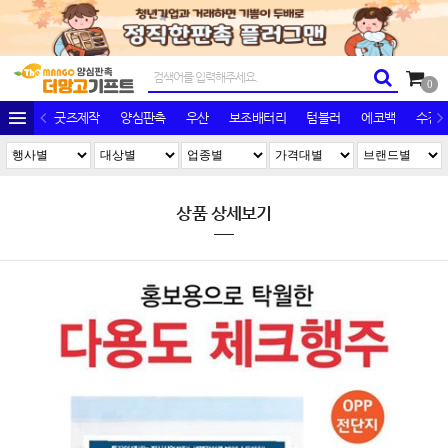
0
굿즈제작
양심판촉
우산
보조배터리
텀블러
에코백
수건/
상품 상세보기