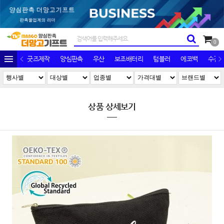
0
굿즈제작
양심판촉
우산
보조배터리
텀블러
에코백
수건/
상품 상세보기