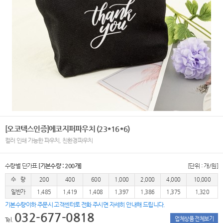
[오코텍스인증]에코지퍼파우치 (23*16*6)
컬러 인쇄 가능한 파우치, 친환경파우치
수량별 단가표
[기본수량 : 200개]
[단위 : 개/원]
수 량
200
400
600
1,000
2,000
4,000
10,000
일반가
1,485
1,419
1,408
1,397
1,386
1,375
1,320
기본수량이하 주문시 고객센터로 전화 주시면 자세히 안내해 드립니다.
032-677-0818
업체상품 전체보기
Tel.