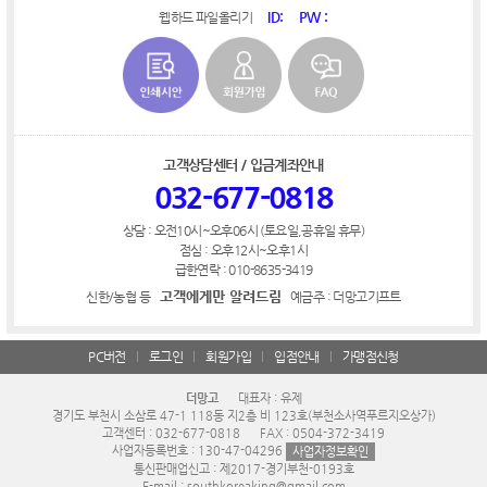
ID:
PW :
웹하드 파일올리기
고객상담센터 / 입금계좌안내
032-677-0818
상담 : 오전10시~오후06시 (토요일,공휴일 휴무)
점심 : 오후12시~오후1시
급한연락 : 010-8635-3419
고객에게만 알려드림
신한/농협 등
예금주 : 더망고기프트
PC버전
로그인
회원가입
입점안내
가맹점신청
더망고
대표자 : 유제
경기도 부천시 소삼로 47-1 118동 지2층 비 123호(부천소사역푸르지오상가)
고객센터 : 032-677-0818
FAX : 0504-372-3419
사업자등록번호 : 130-47-04296
사업자정보확인
통신판매업신고 : 제2017-경기부천-0193호
E-mail : southkoreaking@gmail.com