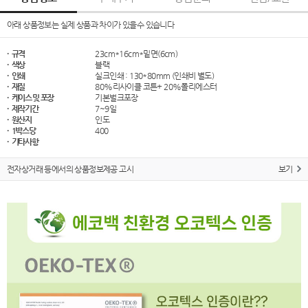
아래 상품정보는 실제 상품과 차이가 있을수 있습니다
· 규격
23cm*16cm*밑면(6cm)
· 색상
블랙
· 인쇄
실크인쇄 : 130*80mm (인쇄비 별도)
· 재질
80%리사이클 코튼+ 20%폴리에스터
· 케이스 및 포장
기본벌크포장
· 제작기간
7~9일
· 원산지
인도
· 1박스당
400
· 기타사항
전자상거래 등에서의 상품정보제공 고시
보기