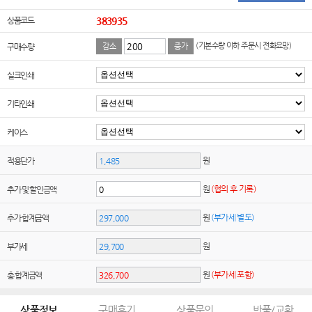
상품코드
383935
(기본수량 이하 주문시 전화요망)
구매수량
감소
증가
실크인쇄
기타인쇄
케이스
원
적용단가
원
(협의 후 기록)
추가 및 할인금액
원
(부가세 별도)
추가 합계금액
원
부가세
원
(부가세 포함)
총 합계금액
상품정보
구매후기
상품문의
반품/교환