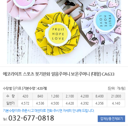
에코라이프 스포츠 붓기완화 얼음주머니 보온주머니 (대형) CA633
수량별 단가표
[기본수량 : 420개]
[단위 : 개/원]
수 량
420
840
1,260
2,100
4,200
8,400
21,000
일반가
4,572
4,536
4,500
4,428
4,392
4,356
4,140
기본수량이하 주문시 고객센터로 전화 주시면 자세히 안내해 드립니다.
032-677-0818
업체상품 전체보기
Tel.