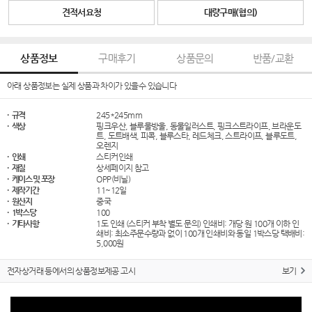
견적서요청
대량구매(협의)
상품정보
구매후기
상품문의
반품/교환
아래 상품정보는 실제 상품과 차이가 있을수 있습니다
· 규격
245*245mm
· 색상
핑크우산, 블루물방울, 동물일러스트, 핑크스트라이프, 브라운도
트, 도트배색, 피콕, 블루스타, 레드체크, 스트라이프, 블루도트,
오렌지
· 인쇄
스티커인쇄
· 재질
상세페이지 참고
· 케이스 및 포장
OPP(비닐)
· 제작기간
11~12일
· 원산지
중국
· 1박스당
100
· 기타사항
1도 인쇄 (스티커 부착 별도 문의) 인쇄비: 개당 원 100개 이하 인
쇄비: 최소주문수량과 없이 100개 인쇄비와 동일 1박스당 택배비:
5,000원
전자상거래 등에서의 상품정보제공 고시
보기