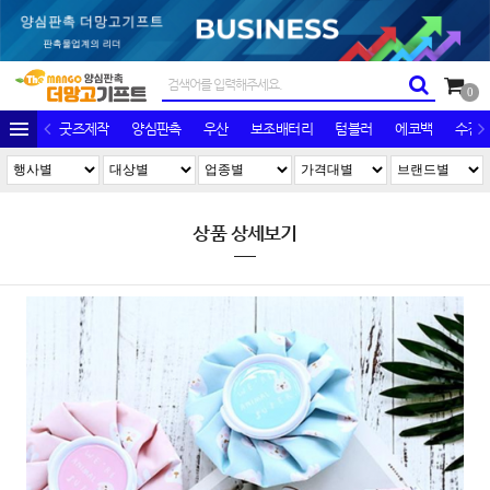
0
굿즈제작
양심판촉
우산
보조배터리
텀블러
에코백
수건/
상품 상세보기