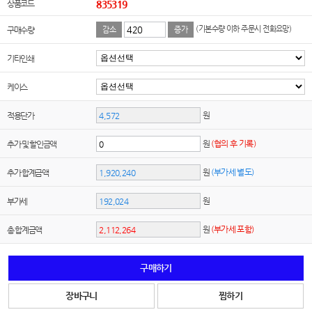
상품코드
835319
(기본수량 이하 주문시 전화요망)
구매수량
감소
증가
기타인쇄
케이스
원
적용단가
원
(협의 후 기록)
추가 및 할인금액
원
(부가세 별도)
추가 합계금액
원
부가세
원
(부가세 포함)
총 합계금액
구매하기
장바구니
찜하기