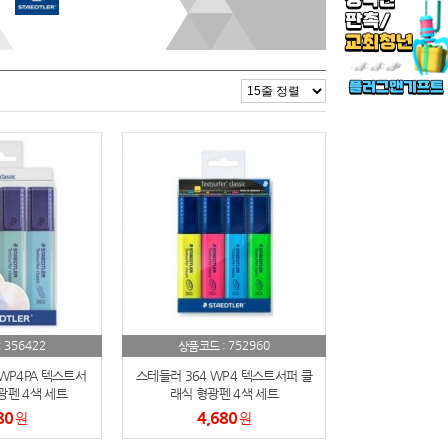
356422
752960
:
상품코드 :
WP4PA 텍스트서
스테들러 364 WP4 텍스트서퍼 클
광펜 4색 세트
래식 형광펜 4색 세트
80
4,680
원
원