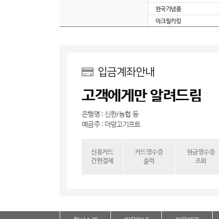
한국기념품
아크릴키링
입금계좌안내
고객에게만 알려드림
은행명 : 신한/농협 등
예금주 : 더망고기프트
신용카드
카드영수증
현금영수증
간편결제
출력
조회