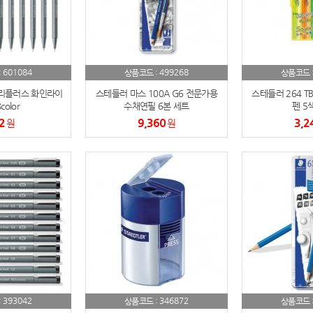
AP-100150
28
AP-100084
29
601084
499268
:
상품코드 :
상품코드 
AP-100106
30
트리플러스 화인라이
스테들러 마스 100A G6 전문가용
스테들러 264 TB
color
수채연필 6본 세트
펜 5
우산
1
2
9,360
3,2
원
원
AP-100062
2
타올
3
수건
4
볼펜
5
양심판촉
6
여행
393042
7
346872
:
상품코드 :
상품코드 