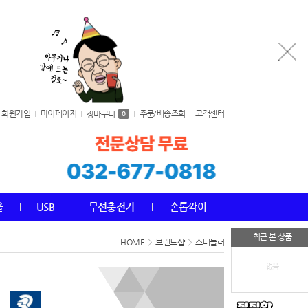
회원가입
마이페이지
주문/배송조회
고객센터
장바구니
0
올
USB
무선충전기
손톱깍이
최근 본 상품
HOME
>
브랜드샵
>
스테들러
없음