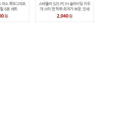
6 마스 루모그라프
스테들러 525 PS1H 슬라이딩 지우
필 6본 세트
개 스타 앤 하트-최저가 보장, 인쇄
가능
00
2,040
원
원