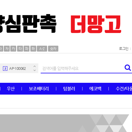
AP-100106
30
자
차
카
타
파
하
A-Z
숫자
로그인
우산
1
AP-100062
2
타올
3
우산
보조배터리
텀블러
에코백
수건/타
수건
4
볼펜
5
양심판촉
6