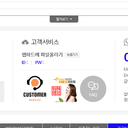
AP-100150
28
AP-100084
29
펼쳐보기
AP-100106
30
고객서비스
웹하드에 파일올리기
바로가기
ID :
PW :
FA
Em
급한
업
점