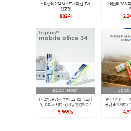
스테들러 264 텍스트서퍼 겔 고체
스테들러 308 
형광펜
882
2,3
원
965521
상품코드 :
상품코드 
[기업체/관공서 추천] 스테들러 모바
[관공서/세미나 
일 오피스 세트 (임직원 웰컴키트 /
광펜 4색 세트 (기
VIP 세미나 기념품 / 로고 인쇄 가
직원 웰컴키트 추
5,665
4,5
원
능)