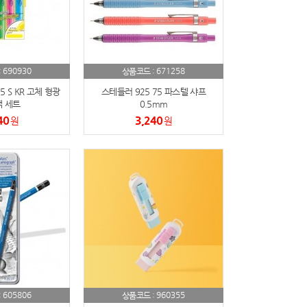
690930
671258
:
상품코드 :
5 S KR 고체 형광
스테들러 925 75 파스텔 샤프
색 세트
0.5mm
40
3,240
원
원
605806
960355
:
상품코드 :