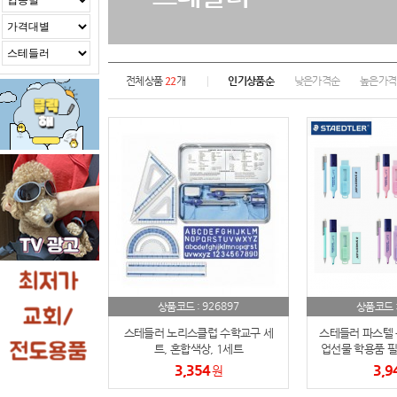
전체상품
22
개
인기상품순
낮은가격순
높은가격
926897
상품코드 :
상품코드 
스테들러 노리스클럽 수학교구 세
스테들러 파스텔 
트, 혼합색상, 1세트
업선물 학용품 필
선물 문구세트(
3,354
3,9
원