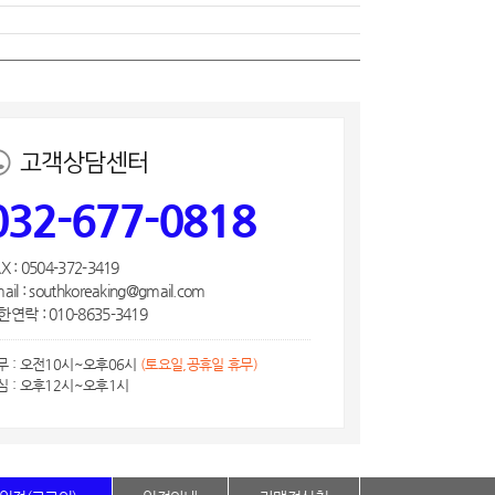
고객상담센터
032-677-0818
X : 0504-372-3419
ail : southkoreaking@gmail.com
연락 : 010-8635-3419
무 : 오전10시~오후06시
(토요일,공휴일 휴무)
심 : 오후12시~오후1시