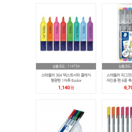
114754
상품코드 :
상품코드 
스테들러 364 텍스트서퍼 클래식
스테들러 피그먼트
형광펜 1자루 8color
자인용 펜 6종 흑
은 문의, 
1,140
6,7
원