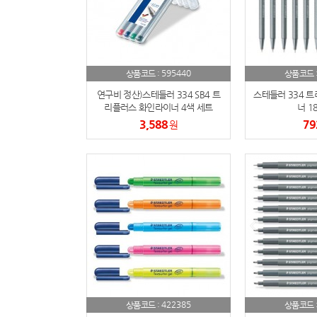
595440
상품코드 :
상품코드 
연구비 정산)스테들러 334 SB4 트
스테들러 334 
리플러스 화인라이너 4색 세트
너 18
3,588
79
원
422385
상품코드 :
상품코드 