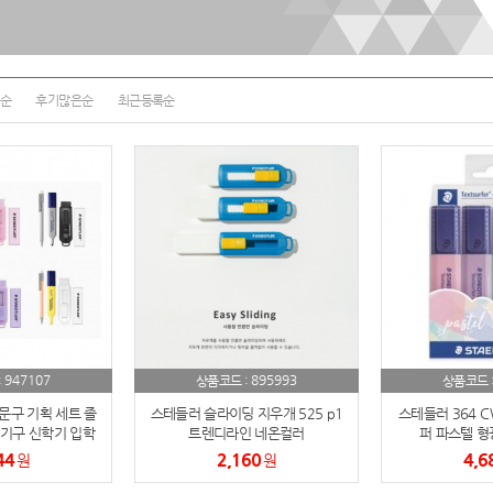
여행
7
텀블러
8
순
후기많은순
최근등록순
파우치
9
AP-100125
10
usb
11
보조배터리
12
송월타올
13
에코백
14
947107
895993
:
상품코드 :
상품코드 
AP-100025
15
문구 기획 세트 졸
스테들러 슬라이딩 지우개 525 p1
스테들러 364 C
기구 신학기 입학
트렌디라인 네온컬러
퍼 파스텔 형
쿠션
16
파스텔4종문구)
44
2,160
4,6
원
원
AP-100050
17