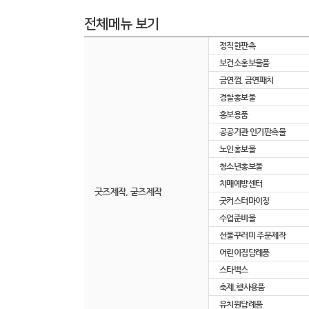
전체메뉴 보기
정직한판촉
보건소홍보물품
금연껌, 금연패치
경찰홍보물
홍보용품
공공기관 인기판촉물
노인홍보물
청소년홍보물
치매예방센터
굿즈제작, 굳즈제작
굿커스터마이징
수업준비물
선물꾸러미 주문제작
어린이집답례품
스타벅스
축제,행사용품
유치원답례품