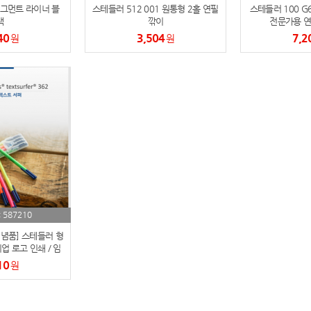
피그먼트 라이너 블
스테들러 512 001 원통형 2홀 연필
스테들러 100 G
텀블러
8
랙
깎이
전문가용 연
40
3,504
7,2
원
원
파우치
9
AP-100125
10
usb
11
보조배터리
12
송월타올
13
에코백
14
587210
:
AP-100025
15
기념품] 스테들러 형
업 로고 인쇄 / 임
천 / 납기 준수)
쿠션
16
10
원
AP-100050
17