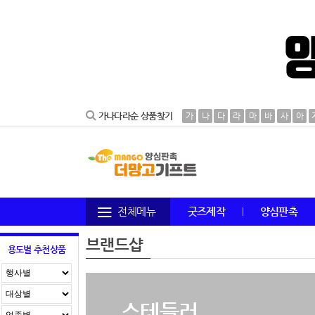
가나다라순 상품찾기
가
나
다
라
마
바
사
아
전체메뉴
굿즈제작
양심판촉
브랜드샵
용도별 추천상품
스테들러