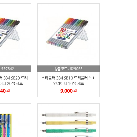
997842
629063
:
상품코드 :
334 SB20 트리
스테들러 334 SB10 트리플러스 화
너 20색 세트
인라이너 10색 세트
440
9,000
원
원