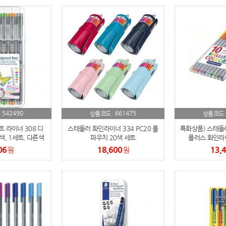
노트
18
스테들러
19
구급
20
물티슈
21
티슈
22
542490
661475
:
상품코드 :
상품코드 
 라이너 308 디
스테들러 화인라이너 334 PC20 롤
특화상품) 스테들러 
손톱
23
색, 1세트, 다른색
파우치 20색 세트
플러스 화인라이
인쇄가능합니다
06
18,600
13,
원
원
손톱깍이
24
AP-100071
25
보냉
26
AP-100052
27