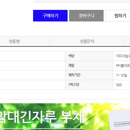
노트
18
구매하기
장바구니
찜하기
스테들러
19
구급
20
상품평
상품문의
물티슈
21
색상
이미지참
티슈
22
재질
PP(폴리
제작기간
7~10일
손톱
23
1박스당
500
손톱깍이
24
AP-100071
25
보냉
26
AP-100052
27