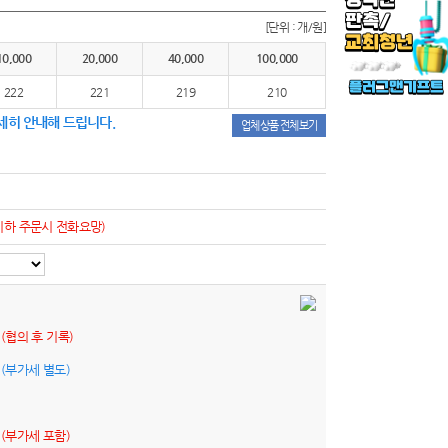
[단위 : 개/원]
10,000
20,000
40,000
100,000
222
221
219
210
세히 안내해 드립니다.
업체상품 전체보기
이하 주문시 전화요망)
원
(협의 후 기록)
원
(부가세 별도)
원
(부가세 포함)