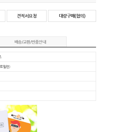
견적서요청
대량구매(협의)
배송/교환/반품안내
조
프로필렌)