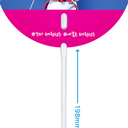
텀블러
8
파우치
9
AP-100125
10
usb
11
보조배터리
12
송월타올
13
에코백
14
AP-100025
15
쿠션
16
AP-100050
17