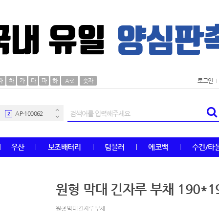
AP-100106
30
자
차
카
타
파
하
A-Z
숫자
로그인
우산
1
AP-100062
2
타올
3
우산
보조배터리
텀블러
에코백
수건/타
수건
4
볼펜
5
원형 막대 긴자루 부채 190*1
양심판촉
6
원형 막대 긴자루 부채