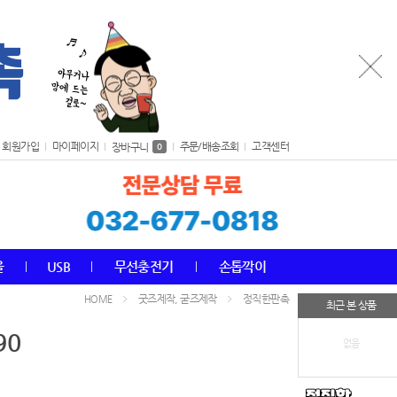
회원가입
마이페이지
주문/배송조회
고객센터
장바구니
0
올
USB
무선충전기
손톱깍이
굿즈제작, 굳즈제작
정직한판촉
HOME
최근 본 상품
90
없음