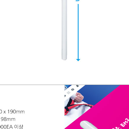
노트
18
스테들러
19
구급
20
물티슈
21
티슈
22
손톱
23
손톱깍이
24
AP-100071
25
보냉
26
AP-100052
27