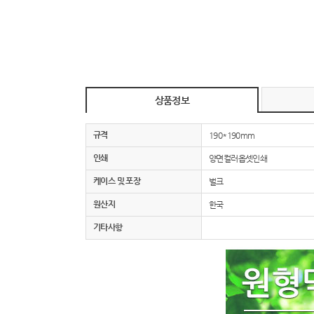
상품정보
규격
190*190mm
인쇄
양면컬러옵셋인쇄
케이스 및 포장
벌크
원산지
한국
기타사항