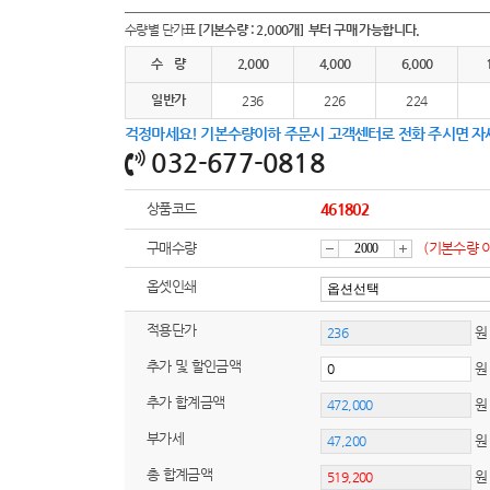
여행
7
수량별 단가표
[기본수량 : 2,000개] 부터 구매 가능합니다.
텀블러
8
수 량
2,000
4,000
6,000
일반가
파우치
236
226
224
9
걱정마세요! 기본수량이하 주문시 고객센터로 전화 주시면 자
AP-100125
10
032-677-0818
usb
11
상품코드
461802
보조배터리
12
구매수량
(기본수량 
감
증
옵셋인쇄
송월타올
13
적용단가
원
에코백
14
소
가
추가 및 할인금액
AP-100025
15
추가 합계금액
쿠션
부가세
원
16
총 합계금액
AP-100050
17