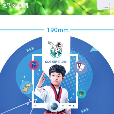
AP-100150
28
AP-100084
29
AP-100106
30
우산
1
AP-100062
2
타올
3
수건
4
볼펜
5
양심판촉
6
여행
7