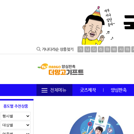
가나다라순 상품찾기
가
나
다
라
마
바
사
아
전체메뉴
굿즈제작
양심판촉
용도별 추천상품