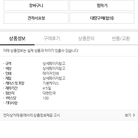
장바구니
찜하기
견적서요청
대량구매(협의)
상품정보
구매후기
상품문의
반품/교환
아래 상품정보는 실제 상품과 차이가 있을수 있습니다
· 규격
상세페이지참고
· 색상
상세페이지참고
· 인쇄
레이저인쇄
· 재질
상세페이지참고
· 케이스 및 포장
기본케이스
· 제작기간
4-5일
· 원산지
대한민국
· 1박스당
100
· 기타사항
전자상거래 등에서의 상품정보제공 고시
보기