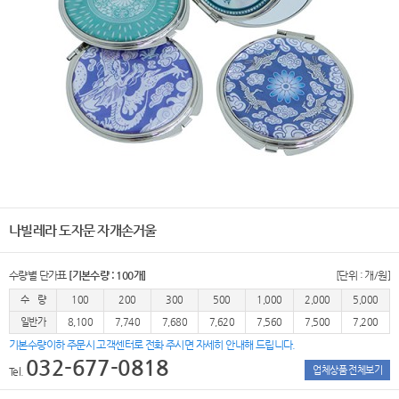
나빌레라 도자문 자개손거울
수량별 단가표
[기본수량 : 100개]
[단위 : 개/원]
수 량
100
200
300
500
1,000
2,000
5,000
일반가
8,100
7,740
7,680
7,620
7,560
7,500
7,200
기본수량이하 주문시 고객센터로 전화 주시면 자세히 안내해 드립니다.
032-677-0818
업체상품 전체보기
Tel.