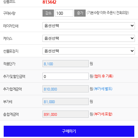
상품코드
813442
(기본수량 이하 주문시 전화요망)
구매수량
감소
증가
레이저인쇄
케이스
선물포장지
원
적용단가
원
(협의 후 기록)
추가 및 할인금액
원
(부가세 별도)
추가 합계금액
원
부가세
원
(부가세 포함)
총 합계금액
구매하기