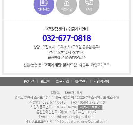
고객상담센터 / 입금계좌안내
032-677-0818
상담 : 오전10시~오후06시 (토요일,공휴일 휴무)
점심 : 오후12시~오후1시
급한연락 : 010-8635-3419
고객에게만 알려드림
신한/농협 등
예금주 : 더망고기프트
PC버전
로그인
회원가입
입점안내
가맹점신청
더망고
대표자 : 유제
경기도 부천시 소삼로 47-1 118동 지2층 비 123호(부천소사역푸르지오상가)
고객센터 : 032-677-0818
FAX : 0504-372-3419
사업자등록번호 : 130-47-04296
사업자정보확인
통신판매업신고 : 제2017-경기부천-0193호
E-mail : southkoreaking@gmail.com
개인정보보호책임자 : 유제 (southkoreaking@gmail.com)
COPYRIGHT © 더망고 ALL RIGHTS RESERVED.