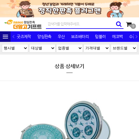
0
굿즈제작
양심판촉
우산
보조배터리
텀블러
에코백
수건/
상품 상세보기