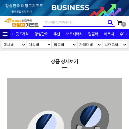
0
굿즈제작
양심판촉
우산
보조배터리
텀블러
에코백
수건/
상품 상세보기