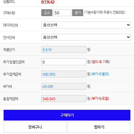
상품코드
833642
(기본수량 이하 주문시 전화요망)
구매수량
감소
증가
레이저인쇄
전사인쇄
원
적용단가
원
(협의 후 기록)
추가 및 할인금액
원
(부가세 별도)
추가 합계금액
원
부가세
원
(부가세 포함)
총 합계금액
구매하기
장바구니
찜하기