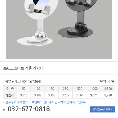
360도 스마트 거울 거치대
수량별 단가표
[기본수량 : 50개]
[단위 : 개/원]
수 량
50
100
150
250
500
1,000
2,500
일반가
9,819
9,382
9,309
9,237
9,164
9,091
8,728
기본수량이하 주문시 고객센터로 전화 주시면 자세히 안내해 드립니다.
032-677-0818
업체상품 전체보기
Tel.