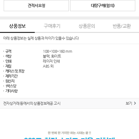
견적서요청
대량구매(협의)
상품정보
구매후기
상품문의
반품/교환
아래 상품정보는 실제 상품과 차이가 있을수 있습니다
· 규격
108*108*160 mm
· 색상
블랙, 화이트
· 인쇄
레이저 인쇄
· 재질
ABS 외
· 케이스 및 포장
· 제작기간
· 원산지
· 1박스당
· 기타사항
전자상거래 등에서의 상품정보제공 고시
보기